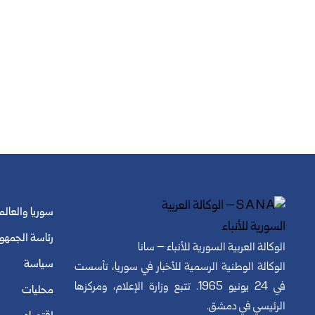
سوريا والعالم
رئاسة الجمهو
الوكالة العربية السورية للأنباء – سانا
سياسة
الوكالة الوطنية الرسمية للأخبار في سوريا، تأسست
في 24 يونيو 1965. تتبع وزارة الإعلام، ومركزها
محليات
الرئيسي في دمشق.