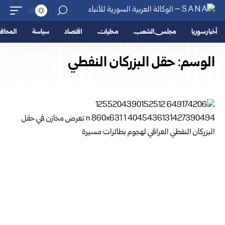
أخبار سوريا
مجلس الشعب
محليات
اقتصاد
سياسة
المحا
الوسم:
حقل البزركان النفطي