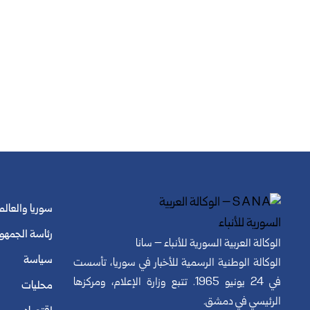
سوريا والعالم
رئاسة الجمهو
الوكالة العربية السورية للأنباء – سانا
سياسة
الوكالة الوطنية الرسمية للأخبار في سوريا، تأسست
في 24 يونيو 1965. تتبع وزارة الإعلام، ومركزها
محليات
الرئيسي في دمشق.