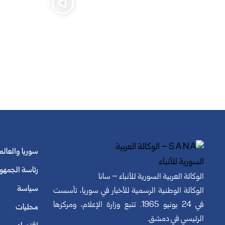
سوريا والعالم
رئاسة الجمهو
الوكالة العربية السورية للأنباء – سانا
سياسة
الوكالة الوطنية الرسمية للأخبار في سوريا، تأسست
في 24 يونيو 1965. تتبع وزارة الإعلام، ومركزها
محليات
الرئيسي في دمشق.