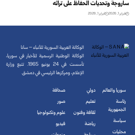
ساروجة وتحديات الحفاظ على تراثه
فبراير 1, 2026
فبراير 1, 2026
الوكالة العربية السورية للأنباء – سانا
الوكالة الوطنية الرسمية للأخبار في سوريا،
تأسست في 24 يونيو 1965. تتبع وزارة
الإعلام، ومركزها الرئيسي في دمشق.
سوريا والعالم
دولي
صحافة
رئاسة
تعليم
صور
الجمهورية
ثقافة وفنون
علوم وتكنولوجيا
سياسة
رياضة
فيديو
محليات