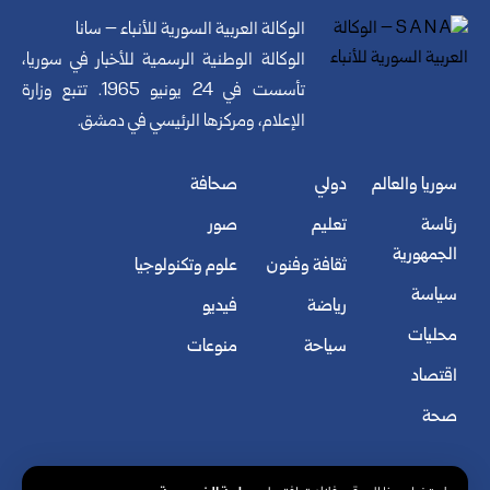
الوكالة العربية السورية للأنباء – سانا
الوكالة الوطنية الرسمية للأخبار في سوريا،
تأسست في 24 يونيو 1965. تتبع وزارة
الإعلام، ومركزها الرئيسي في دمشق.
سوريا والعالم
دولي
صحافة
رئاسة
تعليم
صور
الجمهورية
ثقافة وفنون
علوم وتكنولوجيا
سياسة
رياضة
فيديو
محليات
سياحة
منوعات
اقتصاد
صحة