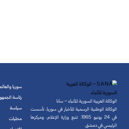
سوريا والعالم
رئاسة الجمهو
الوكالة العربية السورية للأنباء – سانا
سياسة
الوكالة الوطنية الرسمية للأخبار في سوريا، تأسست
في 24 يونيو 1965. تتبع وزارة الإعلام، ومركزها
محليات
الرئيسي في دمشق.