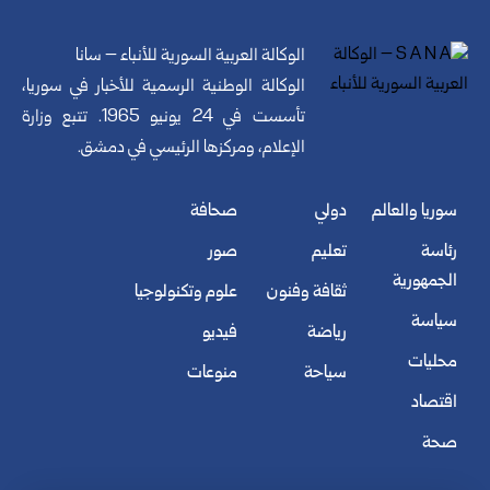
الوكالة العربية السورية للأنباء – سانا
الوكالة الوطنية الرسمية للأخبار في سوريا،
تأسست في 24 يونيو 1965. تتبع وزارة
الإعلام، ومركزها الرئيسي في دمشق.
سوريا والعالم
دولي
صحافة
رئاسة
تعليم
صور
الجمهورية
ثقافة وفنون
علوم وتكنولوجيا
سياسة
رياضة
فيديو
محليات
سياحة
منوعات
اقتصاد
صحة