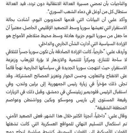
والناجيات بأن تمضي مسيرة العدالة الانتقالية دون تردد، فيد العدالة
ستطال كل من أوغل في دماء الشعب السوري”.
وأكد علبي أن البيانات التي قدمها المندوبون اليوم، أشادت بحالة
الاستقرار التي تعيشها سوريا وسط التصعيد الإقليمي الحاصل، معتبراً أنّ
ما جعل من سوريا اليوم جزيرة هادئة وسط محيط متلاطم الأمواج هو
الإرادة السياسية التي أدارت الشأن الخارجي والداخلي.
وأردف علبي: “خارجياً، كانت الإرادة الصادقة بأن تكون سوريا جسراً للتلاقي
لا ساحة للتنازع، ومركزاً للتنمية والازدهار لا بؤرة للإرهاب وزعزعة
الاستقرار، حيث انتهجت سوريا الجديدة في سياساتها الخارجية نهجاً قائماً
على الانفتاح والتعاون، وحسن الجوار وتعزيز المصالح المشتركة، وقد
تجلى ذلك مؤخراً في زيارة رئيس الجمهورية إلى برلين ولندن، وفي
استقبال الرئيس فلوديمير زيلينسكي في دمشق، وقبل ذلك في الزيارات
رفيعة المستوى إلى باريس وموسكو وبكين وواشنطن وعواصم
المنطقة الشقيقة”.
وقال علبي: “داخلياً، أنجزنا الكثير خلال هذا الشهر، فعلى الصعيد الأمني،
تم استكمال التسليم النهائي للمواقع العسكرية التي كانت تشغلها
القوات الأمريكية إلى القوات السورية، كنتيجة مباشرة لنجاح دمج