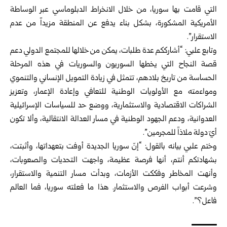
التي قامت بها سوريا، من خلال الانخراط الدبلوماسي عبر الوساطة
الأمريكية المشكورة، بشكل بناء يدفع عن المنطقة مزيداً من عدم
الاستقرار”.
وتابع علبي: “أشارككم عدة طلبات، يمكن من خلالها للمجتمع الدولي دعم
قصة النجاح التي يخطها السوريون والسوريات في هذه المرحلة
الحساسة من تاريخ بلادهم، تتمثل في زيادة التمويل الإنساني والتنموي
ومواءمته مع الأولويات الوطنية للتعافي وإعادة الإعمار، وتعزيز
الشراكات الاقتصادية والاستثمارية، ووضع حد للسياسات الإسرائيلية
العدوانية، ودعم الجهود الوطنية في مسار العدالة الانتقالية، وألا تكون
أيّ دولة ملاذاً للمجرمين”.
وختم علبي بيانه بالقول: “إنّ سوريا الجديدة أوفت بتعهداتها، وأثبتت،
بشهادتكم أنتم، أنها فرصة عظيمة، واجهت التحديات والصعوبات،
وأنهت المخاطر وفككت الأزمات، وبدأت مسار التنمية والاستقرار،
وشرعت أبواب الفرص والاستثمار. هذا ما فعلته سوريا، فما العالم
فاعل؟”.