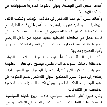
“قسد” ضمن البنى الوطنية، وتولي الحكومة السورية مسؤولياتها في
مكافحة الإرهاب”.
وأضاف علبي: “تم أيضاً الاستمرار في مكافحة الإرهاب وتفكيك الخلايا
الإرهابية المرتبطة بداعش وميليشيا حزب الله، بما في ذلك الخلية التي
كانت تخطط لاستهداف حاخام سوري في دمشق القديمة، وتلك التي
كانت تعمل في محافظة القنيطرة لتنفيذ هجوم من داخل الأراضي
السورية باتجاه أهداف خارج الحدود، كما تمّ تأمين احتفالات السوريين
بأعياد الفصح وحمايتها”.
وأشار علبي إلى أنّه تم أيضاً الترحيب بتقرير لجنة التحقيق الدولية
المستقلة بأحداث السويداء، الذي عكس، بوضوح تام، تعاون الحكومة
السورية والشفافية التي أبدتها، وإتاحتها الوصول غير المقيد للجنة،
إضافة إلى دعوة التقرير المجتمع الدولي للاستمرار بدعم الحكومة في
تنفيذ التوصيات، الحكومة التي سبق أن أكدت التزامها بمحاسبة جميع
المتورطين في الانتهاكات.
وقال علبي: “على الصعيد السياسي، عادت الروح للحياة السياسية،
فأضحت مادة للنقاشات المفتوحة وتبادل الآراء على الإعلام الرسمي،