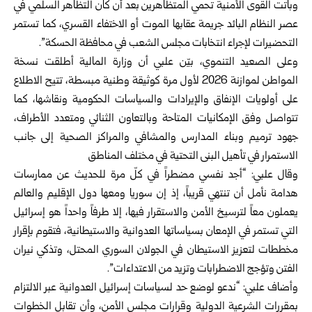
وباتت القوى الأمنية تحمي المتظاهرين بعد أن كان التظاهر السلمي في
عصر النظام البائد جريمة عقابها الموت أو الاختفاء القسري، كما تستمر
التحضيرات لإجراء انتخابات مجلس الشعب في محافظة الحسكة”.
وعلى الصعيد التنموي، بيّن علبي أن وزارة المالية أطلقت نسخة
المواطن لموازنة 2026 لأول مرة كوثيقة وطنية مبسطة، تتيح الاطلاع
على أولويات الإنفاق والإيرادات والسياسات الحكومية ونقاشها، كما
تتواصل وفق الإمكانيات المتاحة وبالتعاون الثنائي ومتعدد الأطراف،
جهود ترميم وبناء المدارس والمشافي والمراكز الصحية إلى جانب
الاستمرار في تأهيل البنى التحتية في مختلف المناطق
وقال علبي: “أجد نفسي مضطراً في كلّ مرة للحديث عن ممارسات
هدامة نأمل أن تنتهي قريباً، إذ إن سوريا ومعها دول الإقليم والعالم
يعملون معاً لترسيخ الأمن والاستقرار فيها، إلا طرفاً واحداً هو إسرائيل
التي تستمر في الإمعان بسياساتها العدوانية والاستيطانية، فتقوم بإقرار
مخططات لتعزيز الاستيطان في الجولان السوري المحتل، وتذكي نيران
الفتن وتؤجج الاضطرابات وتزيد من الاعتداءات”.
وأضاف علبي: “ندعو لوضع حد لسياسات إسرائيل العدوانية عبر الالتزام
بمقررات الشرعية الدولية وقرارات مجلس الأمن، وأن تقابل الخطوات