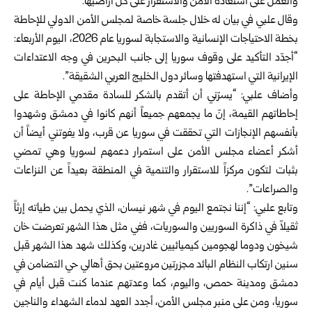
والعمل على استعادة الأمن والاستقرار على كل أراضيها.
وقال علبي في بيان له خلال جلسة خاصة لمجلس الأمن الدولي للإحاطة
بخطة الاحتياجات الإنسانية والاستجابة لسوريا عام 2026، اليوم الأربعاء:
“أجدّد التأكيد على وقوف سوريا إلى جانب البحرين في وجه الاعتداءات
الإيرانية التي استهدفتها وسائر دول الخليج العربي الشقيقة”.
وأضاف علبي: “يسرّني أن أتقدم بالشكر للسادة مقدمي الإحاطة على
إحاطاتهم القيمة، إنّ ما يجمعهم جميعاً أنهم كانوا في دمشق وشهدوا
بأنفسهم الإنجازات التي تحققت في سوريا عن قرب، ولا يفوتني أيضاً أن
أشكر أعضاء مجلس الأمن على استمرار دعمهم لسوريا وهي تمضي
بثبات لتكون مركزاً للاستقرار والتنمية في المنطقة بعيداً عن النزاعات
والصراعات”.
وتابع علبي: “إننا نجتمع اليوم في شهر نيسان، الذي يحمل بين طياته إرثاً
ثقيلاً في ذاكرة السوريين والسوريات، ففي مثل هذا الشهر تعرضت خان
شيخون ودوما لهجومين كيميائيين غادرين، وكذلك شهد هذا الشهر قبل
سنين ارتكاب النظام البائد مجزرتين مروعتين بحق أهالي حي التضامن في
دمشق ومدينة حمص، واليوم، كما وعدتهم عندما كنت قبل أيام في
سوريا، ومن على منبر مجلس الأمن، أجدد العهد لدماء الشهداء والناجين