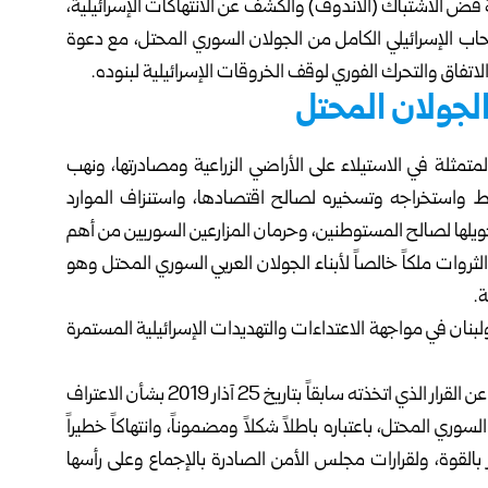
 فض الاشتباك (الأندوف) والكشف عن الانتهاكات الإسرائيلية،
حاب الإسرائيلي الكامل من الجولان السوري المحتل، مع دعوة
اتفاق والتحرك الفوري لوقف الخروقات الإسرائيلية لبنوده.
الجولان المحتل
متمثلة في الاستيلاء على الأراضي الزراعية ومصادرتها، ونهب
لنفط واستخراجه وتسخيره لصالح اقتصادها، واستنزاف الموارد
تحويلها لصالح المستوطنين، وحرمان المزارعين السوريين من أهم
ثروات ملكاً خالصاً لأبناء الجولان العربي السوري المحتل وهو
ة.
بنان في مواجهة الاعتداءات والتهديدات الإسرائيلية المستمرة
ودعا المجلس إدارة الرئيس الأمريكي دونالد ترامب إلى التخلي عن القرار الذي اتخذته سابقاً بتاريخ 25 آذار 2019 بشأن الاعتراف
سوري المحتل، باعتباره باطلاً شكلاً ومضموناً، وانتهاكاً خطيراً
ير بالقوة، ولقرارات مجلس الأمن الصادرة بالإجماع وعلى رأسها