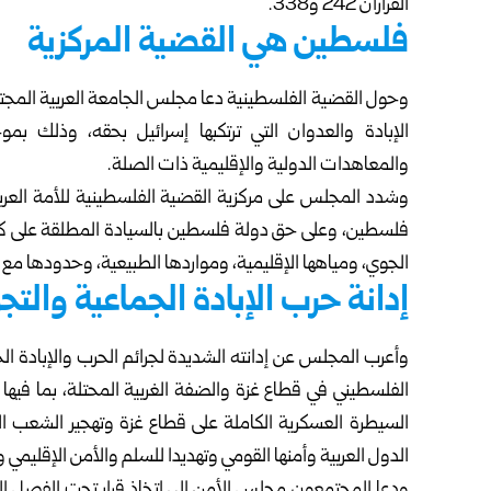
القراران 242 و338.
فلسطين هي القضية المركزية
وحول القضية الفلسطينية دعا مجلس الجامعة العربية المجت
الإبادة والعدوان التي ترتكبها إسرائيل بحقه، وذلك بمو
والمعاهدات الدولية والإقليمية ذات الصلة.
وشدد المجلس على مركزية القضية الفلسطينية للأمة العرب
الجوي، ومياهها الإقليمية، ومواردها الطبيعية، وحدودها مع د
إدانة حرب الإبادة الجماعية والت
وأعرب المجلس عن إدانته الشديدة لجرائم الحرب والإبادة الج
الفلسطيني في قطاع غزة والضفة الغربية المحتلة، بما ف
السيطرة العسكرية الكاملة على قطاع غزة وتهجير الشعب الف
الدول العربية وأمنها القومي وتهديدا للسلم والأمن الإقليمي و
ودعا المجتمعون مجلس الأمن إلى اتخاذ قرار تحت الفصل الس