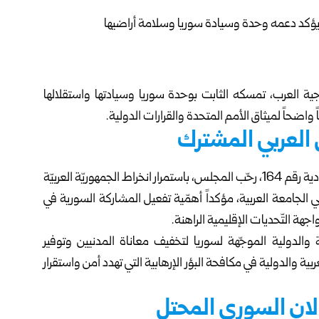
ية العرب، تمسكه الثابت بوحدة سوريا وسيادتها واستقلالها
ً واضحاً لميثاق الأمم المتحدة والقرارات الدولية.
 العربي المشترك
وفي القرارات والتّوصيات الصادرة في ختام أعمال الدّورة العادية رقم 164، رحّب المجلس، باستمرار انخراط الجمهوريّة العربيّة
الجامعة العربية، مؤكداً أهمّية تفعيل المشاركة السورية في
جهة التّحديات الإقليمية الراهنة.
 والدولية الموجّهة لسوريا لتخفيف معاناة المدنيين وتوفير
بية والدولية في مكافحة البؤر الإرهابية التي تهدد أمن واستقرار
لان السوري المحتل