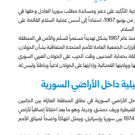
ية التّأكيد على دعم ومساندة مطلب سوريا العادل وحقها في
استعادة كامل الجولان العربي السوري المحتل إلى خط الرابع من يونيو 1967، استناداً إلى أسس عملية السلام القائمة على
كما جدّد المجلس تأكيده أن استمرار احتلال الجولان السوري منذ عام 1967 يشكل تهديداً مستمراً للسلم والأمن في المنطقة
رارات الجمعية العامة للأمم المتحدة المتعاقبة بشأن الجولان،
 جميعها انطباق اتفاقية جنيف لعام 1949 المتعلقة بحماية المدنيين وقت الحرب على الجولان العربي السوري
ا وولايتها القضائية وإدارتها على الجولان لاغياً وباطلاً وليس له
يلية داخل الأراضي السورية
خل الأراضي السورية في نطاق المنطقة العازلة بين الجانبين
يطرة وريف دمشق، ودرعا، وهو ما يعد احتلالاً إضافياً لأراضٍ
سوريةٍ على نحو يخالف مضمون اتفاق فض الاشتباك لعام 1974 بين سوريا وإسرائيل، ويمثل انتهاكاً واضحاً لميثاق الأمم