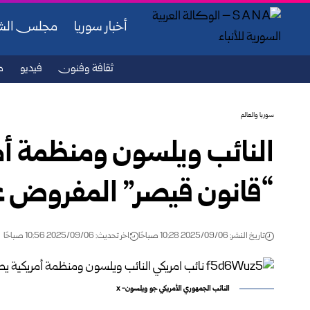
أخبار سوريا
مجلس ال
ثقافة وفنون
فيديو
ص
سوريا والعالم
النائب ويلسون ومنظمة أمري
“قانون قيصر” المفروض ع
تاريخ النشر: 2025/09/06 10:28 صباحًا
اخر تحديث: 2025/09/06 10:56 صباحًا
النائب الجمهوري الأمريكي جو ويلسون- x