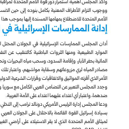
وأكد المجلس أهمية استمرار دور قوة الأمم المتحدة لمراقبة
ووجوب التزام الأطراف المعنية بكامل بنوده إلى حين الانس
الأمم المتحدة للاضطلاع بمهامها المسندة إليها بموجب هذا ال
إدانة الممارسات الإسرائيلية في 
أدان المجلس الممارسات الإسرائيلية في الجولان المحتل ال
الموارد الطبيعية ومنها الثروات الباطنية كالتنقيب عن ا
المائية بحفر الآبار، وإقامة السدود، وسحب مياه البحيرات و
مصادر المياه لري مزروعاتهم وسقاية مواشيهم، واعتبار تلك ال
الأمر الذي أقرته المواثيق والاتفاقيات وقرارات الشرعية الدولي
وجدد المجلس التعبير عن التضامن العربي الكامل مع سوريا ول
ضدهما، واعتبار أي اعتداء عليهما اعتداء على الأمة العربية.
بسيادة إسرائيل القوة القائمة بالاحتلال على الجولان العربي ال
لميثاق الأمم المتحدة الذي لا يقر الاستيلاء على أراضي الغ