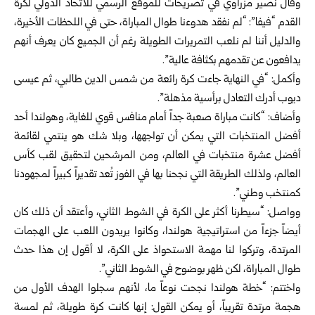
وقال نصير مزراوي في تصريحات للموقع الرسمي للاتحاد الدولي لكرة
القدم “فيفا”: “لم نفقد هدوءنا طوال المباراة، حتى في اللحظات الأخيرة،
والدليل أننا لم نلعب التمريرات الطويلة رغم أن الجميع كان يعرف أنهم
يدافعون عن تقدمهم بكثافة عالية”.
وأكمل: “في النهاية جاءت كرة رائعة من شمس الدين طالبي، ثم عيسى
ديوب أدرك التعادل برأسية مذهلة”.
وأضاف: “كانت مباراة صعبة جداً أمام منافس قوي للغاية، وهولندا أحد
أفضل المنتخبات التي يمكن أن تواجهها، وبلا شك هو ينتمي لقائمة
أفضل عشرة منتخبات في العالم، ومن المرشحين لتحقيق لقب كأس
العالم، ولذلك الطريقة التي نجحنا بها في الفوز تُعد تقديراً كبيراً لمجهودنا
كمنتخب وطني”.
وواصل: “سيطرنا أكثر على الكرة في الشوط الثاني، وأعتقد أن ذلك كان
أيضاً جزءاً من استراتيجية هولندا، وكانوا يريدون اللعب على الهجمات
المرتدة، وتركوا لنا مهمة الاستحواذ على الكرة، لا أقول إن هذا حدث
طوال المباراة، لكن ظهر بوضوح في الشوط الثاني”.
واختتم: “خطة هولندا نجحت نوعاً ما، لأنهم سجلوا الهدف الأول من
هجمة مرتدة تقريباً، أو يمكن القول: إنها كانت كرة طويلة، ثم لمسة