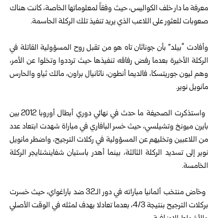
معرفة ما دار خلف الكواليس، حيث وفقاً لمعلوماتها الخاصة، كانت هناك
صعوبات للعثور على اللاعب الذي يريد تنفيذ تلك الركلة الحاسمة.
وأفادت “بيلد” بأن جوناثان تاه هو من تقبل روح المسؤولية القاتلة في
الركلة الأخيرة بعدما رفض رفاقه تنفيذها حيث ترددوا وتخلوا عن الأمر،
وهم ليون جوريتسكا، فالديما أنطون، ناثانيال براون، مالك ثياو والحارس
مانويل نوير.
واستذكرت الصحيفة ما حدث في نهائي دوري أبطال أوروبا 2012 بين
بايرن ميونخ وتشيلسي، حيث خسر البافاري في مباراة شهدت ابتعاد عدد
من اللاعبين وتخليهم عن المسؤولية في ركلات الترجيح، واضطر مانويل
نوير إلى تسديد الركلة الثالثة، بينما أهدر باستيان شفاينشتايجر الركلة
الخامسة.
وخاض منتخب ألمانيا مباراته في دور الـ32 ضد باراغواي، حيث خسرت
بركلات الترجيح بنتيجة 4/3، بعدما تعادلا بهدف لمثله في الوقت الأصلي