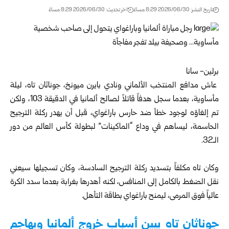
تاريخ النشر: 2026/06/30 8:29 مساءً
اخر تحديث: 2026/06/30 8:29 مساءً
برلين- سانا
عاش مدافع المنتخب الألماني ونادي بايرن ميونخ، جوناثان تاه، ليلة
مأساوية، بعدما سجل هدفاً قاتلاً لصالح ألمانيا في الدقيقة 103، ولكن
تم إلغاؤه لوجود خطأ ضد حارس باراغواي، قبل أن يهدر ركلة الترجيح
الحاسمة، ليساهم في وداع “الماكينات” لبطولة كأس العالم من دور
الـ32.
وكان تاه مكلفاً بتسديد ركلة الترجيح السادسة، وكان تسجيلها سيعني
نقل الضغط بالكامل إلى المنافس، لكنه أهدرها بغرابة بعدما سدد الكرة
عالياً فوق المرمى، ليمنح باراغواي بطاقة التأهل.
جوناثان تاه يبين أسباب خروج ألمانيا ويهاجم