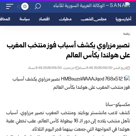
أخبار سوريا
مجلس الشعب
محليات
اقتصاد
سياسة
المحا
رياضة
نصير مزراوي يكشف أسباب فوز منتخب المغرب
على هولندا بكأس العالم
تاريخ النشر: 2026/06/30 8:46 مساءً
اخر تحديث: 2026/06/30 8:48 مساءً
مكسيكو-سانا
كشف لاعب مانشستر يونايتد ومنتخب المغرب
نصير مزراوي
، أسباب
تأهل منتخب بلاده إلى دور الـ 16 ببطولة كأس العالم، عقب تخطي عقبة
هولندا في المواجهة التي جمعت بينهما فجر اليوم الثلاثاء.