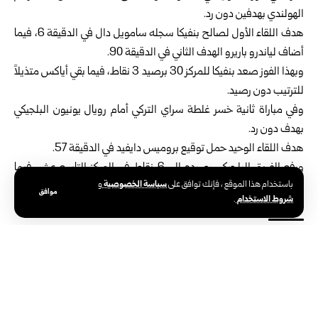
الهولندي بهدفين دون رد.
هدف اللقاء الأول لصالح بنفيكا سجله سامويل دال في الدقيقة 6، فيما
أضاف لياندرو باريرو الهدف الثاني في الدقيقة 90.
وبهذا الفوز صعد بنفيكا للمركز 30 برصيد 3 نقاط، فيما بقي أياكس متذيلاً
للترتيب دون رصيد.
وفي مباراة ثانية خسر غلطة سراي التركي أمام رويال يونيون البلجيكي
بهدف دون رد.
هدف اللقاء الوحيد حمل توقيع بروميس دايفيد في الدقيقة 57.
ورفع الفريق البلجيكي رصيده إلى 6 نقاط في المركز التاسع عشر، فيما
سياسة الخصوصية
باستخدام هذا الموقع ، فإنك توافق على
و
تراجع غلطة سراي للمركز التاسع برصيد 9 نقاط.
موافق
شروط الاستخدام
.
الوسوم:
دوري أبطال أوروبا لكرة القدم