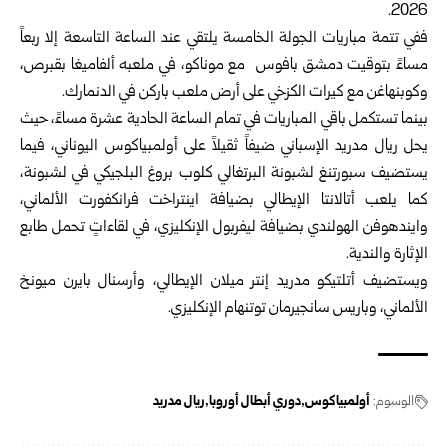
2026.
ففي تتمة مباريات الجولة الخامسة يلتقي عند الساعة التاسعة إلا ربعاً
مساءً بتوقيت دمشق بافوس مع موناكو، في ملعبه ألفاميغا بقبرص،
وكوبنهاغن مع كيرات الكزخي على أرض ملعب باركن في الدنمارك.
بينما تستكمل باقي المباريات في تمام الساعة الحادية عشرة مساءً، حيث
يحل ريال مدريد الإسباني ضيفاً ثقيلاً على أولمبياكوس اليوناني، فيما
يستضيف سبورتنغ لشبونة البرتغالي كلوب بروغ البلجيكي في لشبونة،
كما يلعب أتالانتا الإيطالي بضيافة اينتراخت فرانكفورت الألماني،
وايندهوفن الهولندي بضيافة ليفربول الإنكليزي، في لقاءاتٍ تحمل طابع
الإثارة والندية.
ويستضيف أتلتيكو مدريد إنتر ميلان الإيطالي، وأرسنال بايرن ميونخ
الألماني، وباريس سانجيرمان توتنهام الإنكليزي.
الوسوم:
أولمبياكوس
دوري أبطال أوروبا
ريال مدريد