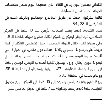
الألماني بهدفين دون رد، في اللقاء الذي جمعهما اليوم ضمن منافسات
الجولة الخامسة من المسابقة.
ثنائية ليفركوزن جاءت عن طريق أليخاندرو جريمالدو وباتريك شيك في
الدقيقتين الـ 23 و54.
بهذه النتيجة، تجمد رصيد أصحاب الأرض عند 10 نقاط في المركز
السادس، فيما ارتقى ليفركوزن للمركز الثالث عشر بوصوله للنقطة الـ 8.
وفي مباراة ثانية خلال الجولة الخامسة، حقق تشيلسي الإنكليزي فوزاً
عريضاً على برشلونة الإسباني بثلاثة أهداف دون مقابل، في المباراة التي
أقيمت بينهما اليوم، ضمن منافسات الجولة الخامسة من مرحلة الدوري
لبطولة دوري أبطال أوروبا، وسجل ثلاثية أصحاب الأرض، كوندي بالخطأ
في مرمى فريقه في الدقيقة الـ 27، والبرازيلي إستيفاو في الدقيقة الـ 55،
ووليام ديلاب في الدقيقة الـ 73.
وبهذا الفوز رفع تشيلسي رصيده إلى 10 نقاط في المركز الرابع بجدول
الترتيب، بينما تجمد رصيد برشلونة عند 7 نقاط في المركز الخامس عشر.