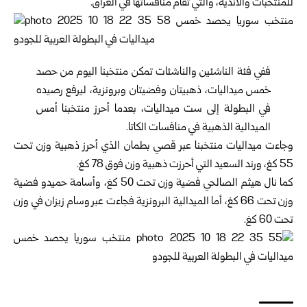
للمنتخبات والأندية، والتي تقام منافساتها في العراق.
ففي فئة الناشئين والناشئات تمكن منتخبنا اليوم من حصد
خمس ميداليات، ذهبيتان وفضيتان وبرونزية، ليرفع رصيده
في البطولة إلى ست ميداليات، بعدما أحرز منتخبنا أمس
الميدالية الذهبية في منافسات الكاتا.
وجاءت ميداليات منتخبنا عبر قصي بطمان الذي أحرز ذهبية وزن تحت
55 كغ، ورند السعيد التي أحرزت ذهبية وزن فوق 78 كغ.
كما نال هيثم الصالحي فضية وزن تحت 50 كغ، وأسامة حميدو فضية
وزن تحت 66 كغ، أما الميدالية البرونزية فجاءت عبر وسام زيزان في وزن
تحت 60 كغ.