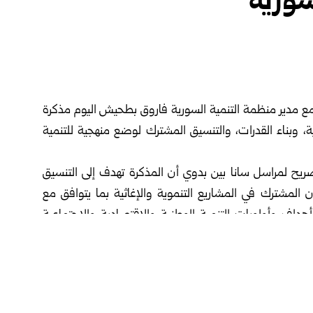
سورية
 مدير منظمة التنمية السورية فاروق بطحيش اليوم مذكرة
ية، وبناء القدرات، والتنسيق المشترك لوضع منهجية للتنمية
يح لمراسل سانا بين بدوي أن المذكرة تهدف إلى التنسيق
ن المشترك في المشاريع التنموية والإغاثية بما يتوافق مع
هداف وأولويات التنمية الوطنية والاقتصادية والاجتماعية
طنية للقطاعات كافة، ولا سيما المجتمعي منها.
لبناء بنك الاحتياج التنموي وفق منهجيات التنمية المجتمعية
ويين، بالمشاركة مع اللجان التي سيتم تفعيلها من قبل الهيئة
ق مع جميع الجهات المعنية، وبالذات الجهات المحلية للانطلاق