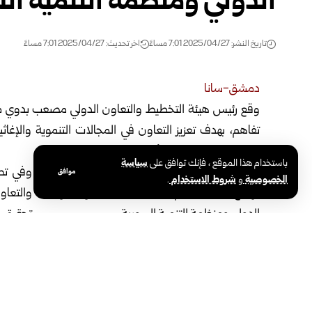
الدولي ومنظمة التنمية ال
تاريخ النشر: 2025/04/27 7:01 مساءً
اخر تحديث: 2025/04/27 7:01 مساءً
دمشق-سانا
وقع رئيس هيئة التخطيط والتعاون الدولي مصعب بدوي مع
تفاهم،
بهدف تعزيز التعاون في المجالات التنموية والإغاث
المجتمعية على كامل الأراضي السورية.
باستخدام هذا الموقع ، فإنك توافق على
سياسة
وفي تصر
موافق
الخصوصية
و
شروط الاستخدام
.
والتعاو
تحقيق أ
والبيئية بشكل مستدام في عموم البلاد، وذلك وفق الرؤية الو
بدوره أوضح بطحيش أن المذكرة ترمي إلى التعاون والتخطيط 
المتقدمة، التي تعمل على تطويرها مجموعه من الخبراء التنم
والمنظمة، لافتا إلى أن اللجان المشتركة ستعمل على التنسي