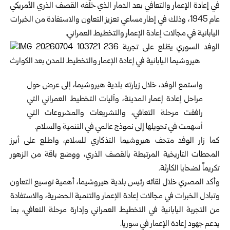
في إعادة الإعمار والتعافي بعد الدمار الذي خلّفه ‏القصف الذري الأمريكي
عام 1945، وذلك في إطار مساعي ‏تعزيز التعاون والاستفادة من الخبرات
اليابانية في مجالات إعادة ‏الإعمار والتخطيط العمراني‎.‎
واستمع الوفد، خلال زيارته بلدية هيروشيما، إلى عرض حول
‏مراحل إعادة إعمار المدينة، وآليات التخطيط العمراني التي
رافقت ‏مرحلة التعافي، والتشريعات والمشروعات التي
أسهمت في تحويلها ‏إلى نموذج عالمي في التنمية والسلام‎.‎
كما زار الوفد متحف هيروشيما التذكاري للسلام، واطلع على أبرز
‏المحطات التاريخية المرتبطة بالقصف الذري، ووضع باقة من ‏الزهور
تكريماً لضحايا الكارثة‎.‎
وأكد المصري خلال لقائه رئيس بلدية هيروشيما، أهمية توسيع ‏التعاون
وتبادل الخبرات في مجالات إعادة الإعمار والتنمية ‏الحضرية، والاستفادة
من التجربة اليابانية في التخطيط العمراني ‏وإدارة مرحلة التعافي، بما
يدعم جهود إعادة الإعمار في
سوريا
‎.‎