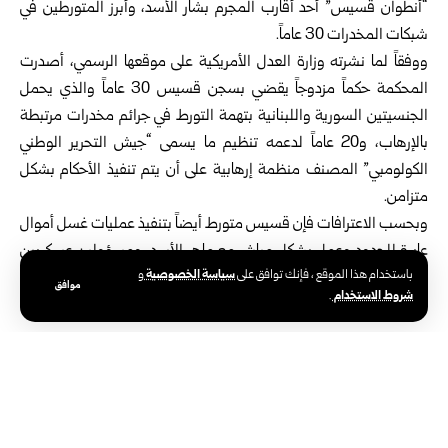
“أنطوان قسيس” أحد أقارب المجرم بشار الأسد، وأبرز المتورطين في
شبكات المخدرات 30 عاماً.
ووفقاً لما نشرته وزارة العدل الأمريكية على موقعها الرسمي، أصدرت
المحكمة حكماً مزدوجاً يقضي بسجن قسيس 30 عاماً والذي يحمل
الجنسيتين السورية واللبنانية بتهمة التورط في جرائم مخدرات مرتبطة
بالإرهاب، و20 عاماً لدعمه تنظيم ما يسمى “جيش التحرير الوطني
الكولومبي” المصنف منظمة إرهابية على أن يتم تنفيذ الأحكام بشكل
متزامن.
وبحسب الاعترافات فإن قسيس متورط أيضاً بتنفيذ عمليات غسل أموال
عابرة للحدود وعمل بشكل مباشر مع ماهر الأسد، ومسؤولين عسكريين
سياسة الخصوصية
باستخدام هذا الموقع ، فإنك توافق على
و
كبار في النظام البائد لإتمام صفقات تهريب الأسلحة والمخدرات.
موافق
شروط الاستخدام
.
صفقات مخدرات وأسلحة على مستوى دولي
وبحسب ما عُرض أمام المحكمة، تورّط قسيس، أحد أقارب بشار الأسد
من جهة والدته في ترتيب صفقة تُقدّر قيمتها بنحو 14 مليون دولار
لتهريب 500 كيلو غرام من الكوكايين قادمة من تنظيم “جيش التحرير
الوطني الكولومبي” الإرهابي، مقابل تزويد جهات مرتبطة به بأسلحة ذات