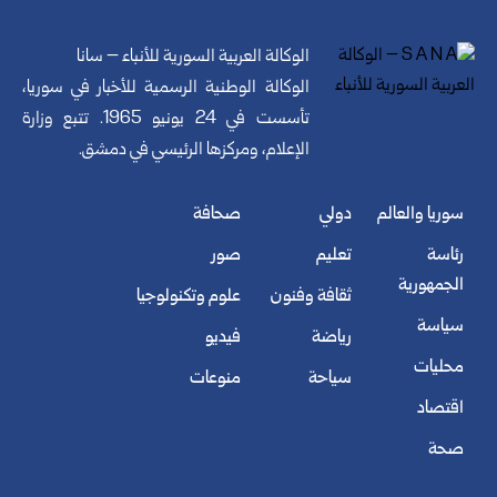
الوكالة العربية السورية للأنباء – سانا
الوكالة الوطنية الرسمية للأخبار في سوريا،
تأسست في 24 يونيو 1965. تتبع وزارة
الإعلام، ومركزها الرئيسي في دمشق.
سوريا والعالم
دولي
صحافة
رئاسة
تعليم
صور
الجمهورية
ثقافة وفنون
علوم وتكنولوجيا
سياسة
رياضة
فيديو
محليات
سياحة
منوعات
اقتصاد
صحة