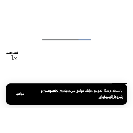
قائمة الصور
1
/4
سياسة الخصوصية
باستخدام هذا الموقع ، فإنك توافق على
و
موافق
شروط الاستخدام
.
الوسوم:
محافظ إدلب
مشفى سراقب
مصعب العلي
وزير الصحة السوري