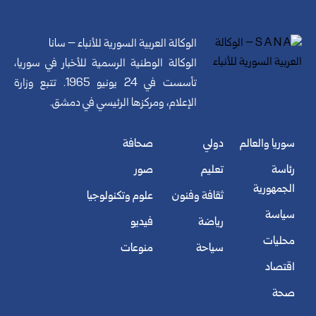
الوكالة العربية السورية للأنباء – سانا
الوكالة الوطنية الرسمية للأخبار في سوريا،
تأسست في 24 يونيو 1965. تتبع وزارة
الإعلام، ومركزها الرئيسي في دمشق.
سوريا والعالم
دولي
صحافة
رئاسة
تعليم
صور
الجمهورية
ثقافة وفنون
علوم وتكنولوجيا
سياسة
رياضة
فيديو
محليات
سياحة
منوعات
اقتصاد
صحة