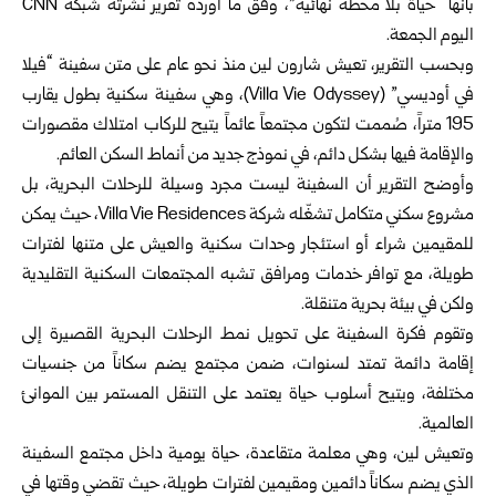
بأنها “حياة بلا محطة نهائية”، وفق ما أورده تقرير نشرته شبكة CNN
اليوم الجمعة.
وبحسب التقرير، تعيش شارون لين منذ نحو عام على متن سفينة “فيلا
في أوديسي” (Villa Vie Odyssey)، وهي سفينة سكنية بطول يقارب
195 متراً، صُممت لتكون مجتمعاً عائماً يتيح للركاب امتلاك مقصورات
والإقامة فيها بشكل دائم، في نموذج جديد من أنماط السكن العائم.
وأوضح التقرير أن السفينة ليست مجرد وسيلة للرحلات البحرية، بل
مشروع سكني متكامل تشغّله شركة Villa Vie Residences، حيث يمكن
للمقيمين شراء أو استئجار وحدات سكنية والعيش على متنها لفترات
طويلة، مع توافر خدمات ومرافق تشبه المجتمعات السكنية التقليدية
ولكن في بيئة بحرية متنقلة.
وتقوم فكرة السفينة على تحويل نمط الرحلات البحرية القصيرة إلى
إقامة دائمة تمتد لسنوات، ضمن مجتمع يضم سكاناً من جنسيات
مختلفة، ويتيح أسلوب حياة يعتمد على التنقل المستمر بين الموانئ
العالمية.
وتعيش لين، وهي معلمة متقاعدة، حياة يومية داخل مجتمع السفينة
الذي يضم سكاناً دائمين ومقيمين لفترات طويلة، حيث تقضي وقتها في