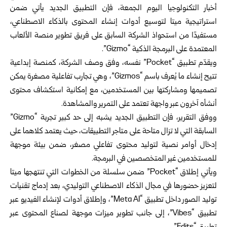
أخبار التكنولوجيا اليوم الجمعة، فإن التطبيق الجديد يأتي ضمن
استراتيجية ميتا لتوسيع أدوات إنشاء المحتوى بالذكاء الاصطناعي،
مستفيدًا من استحواذ الشركة السابق على فريق تطوير منصة الألعاب
المعتمدة على البرمجة الذكية “Gizmo”.
ويقدّم تطبيق “Pocket” نفسه، وفق وصف الشركة، كمنصة إبداعية
تتيح إنشاء ما يُعرف باسم “Gizmos”، وهي تجارب تفاعلية مصغرة يمكن
تصميمها ومشاركتها بين المستخدمين، مع إمكانية استكشاف محتوى
أنشأه آخرون عبر واجهة تعتمد على التمرير والمشاهدة.
ووفق التقرير، فإن التطبيق الجديد يشبه إلى حد كبير تجربة “Gizmo”
السابقة التي لا تزال متاحة على متاجر التطبيقات، حيث يعتمد كلاهما على
إدخال أوامر نصية لتوليد محتوى تفاعلي مصغر، ضمن بيئة موجهة
للمستخدمين غير المتخصصين في البرمجة.
ويأتي إطلاق “Pocket” ضمن سلسلة من الخطوات التي تنتهجها ميتا
لتعزيز حضورها في مجال الذكاء الاصطناعي التوليدي، بعد إدماج تقنيات
توليد الصور داخل تطبيق “Meta AI”، وإطلاق أدوات لإنشاء الفيديو عبر
تطبيق “Vibes”، إلى جانب تطوير ميزات موجهة لصناع المحتوى عبر