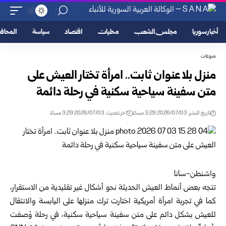
أخبار سوريا
مجلس الشعب
محليات
اقتصاد
سياسة
المحا
منوعات
منزل بلا عنوان ثابت.. امرأة تختار العيش على
متن سفينة سياحية سكنية في رحلة دائمة
تاريخ النشر: 2026/07/03 3:29 مساءً
اخر تحديث: 2026/07/03 3:29 مساءً
واشنطن-سانا
تتجه بعض أنماط العيش الحديثة نحو أشكال غير تقليدية من الاستقرار،
كما في تجربة امرأة أمريكية اختارت ترك منزلها على اليابسة والانتقال
للعيش بشكل دائم على متن سفينة سياحية سكنية، في رحلة وُصفت