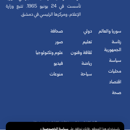
تأسست في 24 يونيو 1965. تتبع وزارة
الإعلام، ومركزها الرئيسي في دمشق.
سوريا والعالم
دولي
صحافة
رئاسة
تعليم
صور
الجمهورية
ثقافة وفنون
علوم وتكنولوجيا
سياسة
رياضة
فيديو
محليات
سياحة
منوعات
اقتصاد
صحة
© الوكالة العربية السورية للأنباء. كافة الحقوق محفوظة.
سياسة الخصوصية
باستخدام هذا الموقع ، فإنك توافق على
و