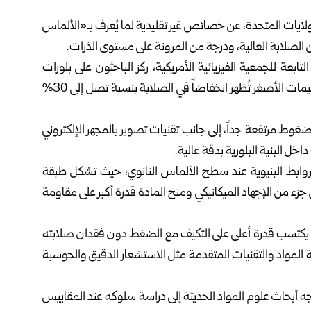
ايات المتحدة، عن خصائص غير تقليدية لما يُعرف بـ«الألماس
ن الصلابة العالية، ودرجة من المرونة على مستوى الذرات.
وفقاً للدراسة المنشورة في مجلة Physical Review X التابعة للجمعية الفيزيائية الأمريكية، ركز الباحثون على بلورات
ألماس يتراوح حجمها بين 4 و13 نانومتراً، حيث تبين أن الجسيمات الأصغر تُظهر انخفاضاً في الصلابة بنسبة تصل إلى 30%
وط مرتفعة جداً، إلى جانب تقنيات تصوير بالمجهر الإلكتروني
خل البنية البلورية بدقة عالية.
وابط البنيوية عند سطح الألماس النانوي، حيث تشكل طبقة
ء من الإجهاد الميكانيكي ومنح المادة قدرة أكبر على مقاومة
، بل يكتسب قدرة أعلى على التكيف مع الضغط دون فقدان صلابته
ة المواد والتقنيات المتقدمة مثل الاستشعار الدقيق والحوسبة
جه أبحاث علوم المواد الحديثة إلى دراسة سلوكه عند المقاييس