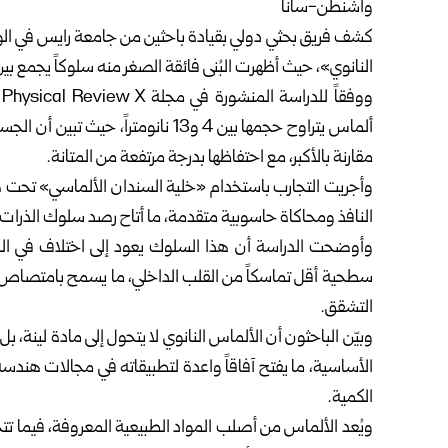
واشنطن-سانا
كشف فريق بحثي دولي بقيادة باحثين من جامعة رايس في الول
النانوي»، حيث أظهرت البُنى فائقة الصغر منه سلوكاً يجمع بي
و
مقارنة بالأكبر، مع احتفاظها بدرجة مرتفعة من المتانة.
وأجريت التجارب باستخدام «خلية السندان الألماسي» تحت ضغ
النافذ ومحاكاة حاسوبية متقدمة، ما أتاح رصد سلوك الذرات دا
وأوضحت الدراسة أن هذا السلوك يعود إلى اختلاف في الر
سطحية أقل تماسكاً من القلب الداخلي، ما يسمح بامتصاص جز
التشقق.
وبيّن الباحثون أن الألماس النانوي لا يتحول إلى مادة لينة
الأساسية، ما يفتح آفاقاً واعدة لتطبيقاته في مجالات هندس
الكمية.
ويُعد الألماس من أصلب المواد الطبيعية المعروفة، فيما تت