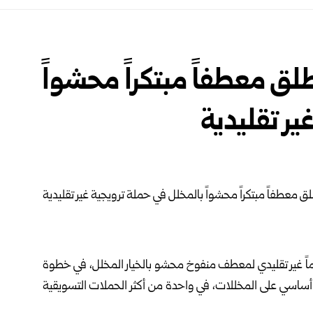
ق معطفاً مبتكراً محشواً
ير تقليدية
يماً غير تقليدي لمعطف منفوخ محشو بالخيار المخلل، في خطوة
 أساسي على المخللات، في واحدة من أكثر الحملات التسويقية