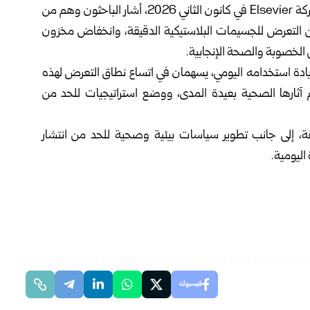
وفي دراسة أخرى نُشرت في مجلة المواد الخطرة التابعة لشركة Elsevier في كانون الثاني 2026، أشار الباحثون وهم من
بين التعرض للجسيمات البلاستيكية الدقيقة، وانخفاض مخزون
ى الخصوبة والصحة الإنجابية.
ً وزيادة استخدامه اليومي، يسهمان في اتساع نطاق التعرض لهذه
م آثارها الصحية بعيدة المدى، ووضع استراتيجيات للحد من
مقة، إلى جانب تطوير سياسات بيئية وصحية للحد من انتشار
اليومية.
فيسبوك