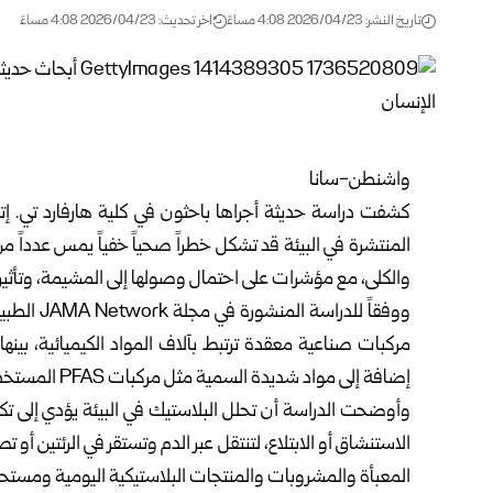
تاريخ النشر: 2026/04/23 4:08 مساءً
اخر تحديث: 2026/04/23 4:08 مساءً
واشنطن-سانا
كشفت دراسة حديثة أجراها باحثون في كلية هارفارد تي. إ
المنتشرة في البيئة قد تشكل خطراً صحياً خفياً يمس عدداً من 
والكلى، مع مؤشرات على احتمال وصولها إلى المشيمة، وتأثير
ووفقاً للد
مركبات صناعية معقدة ترتبط بآلاف المواد الكيميائية، بين
إضافة إلى مواد شديدة السمية مثل مركبات PFAS المستخدمة في بعض الأدوات المنزلية وأواني الطهي.
وأوضحت الدراسة أن تحلل البلاستيك في البيئة يؤدي إلى ت
الاستنشاق أو الابتلاع، لتنتقل عبر الدم وتستقر في الرئتين أو
المعبأة والمشروبات والمنتجات البلاستيكية اليومية ومستح