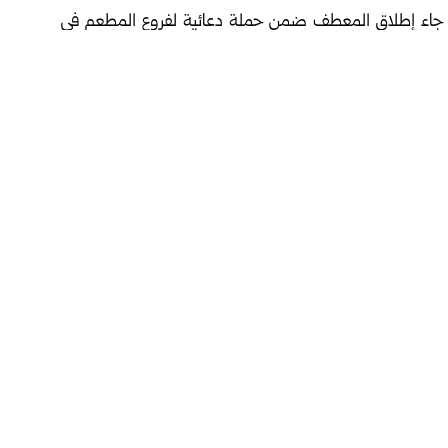
اء، جاء إطلاق المعطف ضمن حملة دعائية لفروع المطعم في
شوة بالمخلل ومشروبات بنكهة الخيار المخلل، في إطار محاولة
بلاستيكية، بينما يحتوي داخله على مخللات ومحلول ملحي
خدام تقنيات الذكاء الاصطناعي لرجل يقدم المخللات من
تكرة لتحويل محتوى رقمي ساخر إلى منتج واقعي، وخاصة أن
 العالمية نحو إطلاق منتجات، وتسويق حملات دعائية غريبة
بير على الانتشار الرقمي.