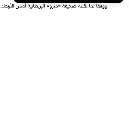
ووفقاً لما نقلته صحيفة «مترو» البريطانية أمس الأربع
بريطانيا، والتي تقدم أصنافاً مبتكرة تشمل بطاطس مقلية مح
لجذب انتباه الزبائن عبر أفكار غير تقليدية.
ويتكون المعطف من طبقة خارجية شفافة مصنوعة من مواد 
أخضر، في تصميم مستوحى من مقطع مصور تم إنشاؤه باست
سترته.
وأشارت الصحيفة إلى أن الشركة رأت في الفكرة وسيلة مب
المخللات تُعد جزءاً أساسياً من قائمة الطعام في المطعم.
وتأتي هذه الخطوة في سياق توجه متزايد لدى بعض الشركات
وغير مألوفة، بهدف لفت الانتباه في سوق تنافسي يعتمد بشكل ك
الوسوم:
بريطانيh
سلسلة مطاعم