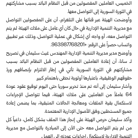
الخميس، العاملين المفصولين من ‏قبل النظام البائد بسبب مشاركتهم
في الثورة السورية إلى التواصل معها.‏
وأوضحت الهيئة عبر قناتها على التلغرام، أن على المفصولين التواصل
مع مديرية التنمية الإدارية ‏في حال كان أي عامل على ملاك الهيئة لم يتم
التواصل معه، أو واجه أي إشكال في عملية ‏التواصل، وذلك عبر تطبيق
واتساب حصراً على الرقم: +963987768201.‏
وأوضح مدير مديرية التنمية الإدارية المهندس غيث سليمان في تصريح
لـ سانا، أن إعادة العاملين ‏المفصولين من قبل النظام البائد بسبب
مشاركتهم في الثورة السورية تأتي في إطار الالتزام ‏بإنصافهم وردّ
حقوقهم الوظيفية، باعتبارها أولوية تحظى باهتمام كبير.‏
وأشار سليمان إلى أنه تم منذ تحرير سوريا حتى اليوم توقيع عقود عودة
64 عاملاً من العاملين ‏على ملاك الهيئة، فيما تتواصل الإجراءات
لاستكمال بقية الملفات ومعالجة الحالات المتبقية، بما ‏يضمن إعادة
جميع المستحقين وفق الأصول الإدارية المعتمدة.‏
وأكد سليمان حرص الهيئة على إنجاز هذا الملف بشكل كامل، داعياً كل
من لم يتم التواصل معه حتى ‏الآن إلى المبادرة بالتواصل مع مديرية
التنمية الإدارية لاستكمال إجراءات عودته إلى العمل.‏