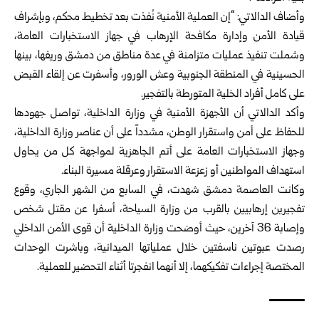
وأضاف الدالاتي: “إن العملية الأمنية نُفذت بعد تخطيط محكم، وبإشراف
قيادة الأمن وإدارة مكافحة الإرهاب في جهاز الاستخبارات العامة،
وشملت تنفيذ عمليات متزامنة في عدة مناطق من دمشق وريفها، بينها
الحسينية في المنطقة الجنوبية وعش الورور، وأسفرت عن إلقاء القبض
على كامل أفراد الخلية المتورطة بالتفجير.
وأكد الدالاتي أن الأجهزة الأمنية في وزارة الداخلية، تواصل جهودها
للحفاظ على أمن واستقرار الوطن، مشدداً على أن عناصر وزارة الداخلية،
وجهاز الاستخبارات العامة على أتم الجاهزية لمواجهة كل من يحاول
استهداف المواطنين أو زعزعة الاستقرار وعرقلة مسيرة البناء.
وكانت العاصمة دمشق شهدت، في السابع من الشهر الجاري، وقوع
تفجيرين إرهابيين بالقرب من ‏وزارة السياحة، أسفرا عن مقتل شخص
وإصابة 36 آخرين، حيث أوضحت ‏وزارة الداخلية أن قوى الأمن الداخلي
رصدت عبوتين ناسفتين خلال ‏عملياتها الميدانية، وباشرت الوحدات
المختصة إجراءات تفكيكهما، إلا أنهما ‏انفجرتا أثناء التحضير للعملية.‏