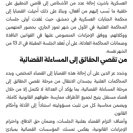
العسكرية باشرت ‌‏إحالة عدد من الأشخاص إلى قاضي التحقيق على
خلفية ما نُسب إليهم من أفعال، وبناءً ‌‏على ذلك أُحيلت القضايا إلى
محكمة الجنايات العسكرية في دمشق، حيث عُقدت أولى ‌‏جلسات
المحاكمة العلنية في الأول من شهر تموز الجاري، بحضور المتهمين
ووكلائهم، ‌‏ووفق الإجراءات المنصوص عليها في القوانين النافذة
وضمانات المحاكمة العادلة، على ‌‏أن تُعقد الجلسة المقبلة في الـ 13 من
الشهر نفسه.‏
من تقصي الحقائق إلى المساءلة القضائية
وشدد عز الدين على أن إحالة هذه القضايا إلى القضاء المختص، وبدء
المحاكمات العلنية ‌‏يجسدان الانتقال من مرحلة تقصي الحقائق إلى
مرحلة المساءلة القضائية، بما يؤكد أن ‌‏العدالة لا تكتمل إلا من خلال
قضاء مستقل يتيح لجميع الأطراف ممارسة حقوقهم ‌‏القانونية كاملة،
ويضمن محاسبة كل من تثبت مسؤوليته استناداً إلى الأدلة وأحكام
‌‏القانون.‏
وأضاف: التزام القضاء بعلنية الجلسات، وضمان حق الدفاع، واحترام
الإجراءات ‌‏القانونية، يعكس تمسك المؤسسات القضائية بمبادئ