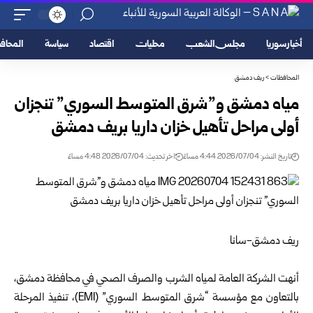
أخبار سوريا
مجلس الشعب
محليات
اقتصاد
سياسة
المحا
المحافظات
>
ريف دمشق
مياه دمشق و”شرق المتوسط السوري” تنجزان
أولى مراحل تأهيل خزان داريا بريف ‏دمشق
تاريخ النشر: 2026/07/04 4:44 مساءً
اخر تحديث: 2026/07/04 4:48 مساءً
ريف دمشق-سانا‏
‏ ‏
أنهت
الشركة العامة لمياه الشرب والصرف الصحي
في محافظة دمشق،
بالتعاون مع ‏مؤسسة “شرق المتوسط السوري” (‏EMI‏)، تنفيذ المرحلة