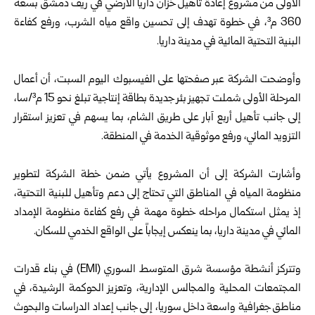
الأولى من مشروع إعادة تأهيل ‏خزان داريا الأرضي في ريف دمشق بسعة
360 م³، في خطوة تهدف إلى تحسين واقع مياه ‏الشرب، ورفع كفاءة
البنية التحتية المائية في مدينة داريا.‏
‏ ‏
وأوضحت الشركة عبر صفحتها على الفيسبوك اليوم السبت، أن أعمال
المرحلة الأولى ‏شملت تجهيز بئر جديدة بطاقة إنتاجية تبلغ نحو 15 م³/سا،
إلى جانب تأهيل أربع آبار ‏على طريق الشام، بما يسهم في تعزيز استقرار
التزويد المائي، ورفع موثوقية الخدمة في ‏المنطقة.‏
‏ ‏
وأشارت الشركة إلى أن المشروع يأتي ضمن خطة الشركة لتطوير
منظومة المياه في ‏المناطق التي تحتاج إلى دعم وتأهيل للبنية التحتية،
إذ يمثل استكمال مراحله خطوة مهمة ‏في رفع كفاءة منظومة الإمداد
المائي في مدينة داريا، بما ينعكس إيجاباً على الواقع ‏الخدمي للسكان.‏
‏ ‏
وتتركز أنشطة مؤسسة شرق المتوسط السوري (‏EMI‏) في بناء قدرات
المجتمعات ‏المحلية والمجالس الإدارية، وتعزيز الحوكمة الرشيدة، في
مناطق جغرافية واسعة داخل ‏سوريا، إلى جانب إعداد الدراسات والبحوث