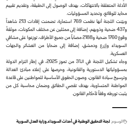
الأدلة المتعلقة بالانتهاكات، بهدف الوصول ‌‏إلى الحقيقة، وتقديم تقييم
محايد للوقائع، وتحديد المسؤوليات.‏
وبيّنت اللجنة أنها نظمت 769 استمارة، تضمنت إفادات 213 شاهداً
و437 ضحية ‌‏وذويهم، إضافة إلى ممثلين عن مختلف المكونات، موثقةً
وقوع 1760 ضحية و2188 ‌‏مصاباً من جميع الأطراف، توزعوا على مشافي
السويداء وإزرع ودمشق، إضافة إلى ‌‏ضحايا من العشائر والجهات
العسكرية.‏
وجاء تشكيل اللجنة في الـ31 من تموز 2025، في إطار التزام الدولة
بمسؤولياتها ‌‏الدستورية والقانونية، وحرصها على إعلاء مبادئ العدالة
وترسيخ سيادة القانون، وصون ‌‏الحقوق الأساسية للمواطنين على قاعدة
المواطنة المتساوية، بهدف تقصي الحقائق ‌‏وضمان محاسبة كل من
يثبت تورطه وفقاً لأحكام القانون.‏
الوسوم:
لجنة التحقيق الوطنية في أحداث السويداء
وزارة العدل السورية