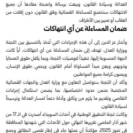
العدالة وسيادة القانون، ويبعث برسالة ‌‏واضحة مفادها أن جميع
الانتهاكات ستخضع للمساءلة القضائية وفق القانون، دون إفلات ‌‏من
العقاب أو تمييز بين الأطراف.‏
ضمان المساءلة عن أي انتهاكات
وأشار عز الدين إلى أن هذه الإجراءات التي تُتخذ بالتنسيق بين اللجنة
ووزارة العدل، ‌‏تهدف إلى ضمان المساءلة عن أي انتهاكات، أياً كانت
الجهة المنسوبة إليها، تنفيذاً ‌‏لتوصيات اللجنة، وبما يكفل حقوق الضحايا
وذويهم، ويعزز مبدأ المساواة أمام القانون، ‌‏ويحمي حقوق الإنسان،
ويصون كرامة جميع المواطنين.‏
وأكد أن اللجنة ستواصل التعاون مع وزارة العدل والجهات القضائية
المختصة ضمن ‌‏حدود اختصاصها، بما يضمن استكمال إجراءات
التقاضي وتقديم ما يلزم من وثائق وأدلة ‌‏دعماً لمسار العدالة وترسيخاً
لسيادة القانون.‏
وكانت لجنة التحقيق الوطنية في أحداث السويداء أصدرت في الـ 17 من
شهر آذار ‌‏الماضي تقريرها النهائي حول الأحداث التي شهدتها المحافظة
في تموز 2025، مؤكدةً ‌‏أن عملها جاء في إطار تقصي الحقائق وجمع