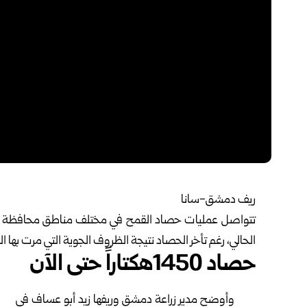
ريف دمشق-سانا‎ ‎
تتواصل عمليات حصاد القمح في مختلف مناطق محافظة
الحالي، رغم تأخر الحصاد نتيجة الظروف ‏الجوية التي مرت بها ال
حصاد 1450هكتاراً حتى الآن
وأوضح مدير زراعة دمشق وريفها زيد أبو عساف في