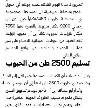
‏تصريح لـ سانا اليوم الثلاثاء عقب جولته في حقول
القمح بمنطقة الديرخبية، أن المساحة المحصودة
في المحافظة ‏تجاوزت 1450هكتاراً حتى الآن من
إجمالي 9200 ‏هكتار مزروعة بالقمح، منها 7550
هكتاراً للزراعات ‏المروية، لافتاً إلى أن
مديرية الزراعة
تنفذ العديد من ‏الجولات الميدانية للاطلاع على سير
عمليات الحصاد ‏والوقوف على واقع الموسم
الزراعي الحالي‎.‎
تسليم 2500 طن من الحبوب‎
وبيّن أبو عساف أن الكميات المسلمة حتى الآن إلى ‏المراك
ريف دمشق تجاوزت 2500 طن، ‏لافتاً إلى أن موسم الحصاد قد يستمر لنحو ثلاثة أو أربعة ‏أسابيع وفق وتيرة العمل الحالية‎.‎
وأشار أبو عساف إلى أن تأخير موسم تسويق القمح
‏بشكل ملحوظ بسبب الظروف الجوية المتغيرة هذا
العام، ‏وعدم توافر الحصادات بالعدد الكافي حتى