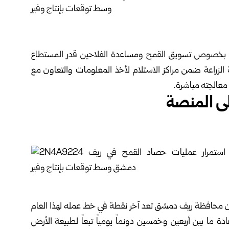
زارة بخصوص تسويق القمح ومساعدة الفلاحين قدر ‏المستطاع
الزراعة ضمن مراكز الاستلام لأخذ ‏المعلومات والتعاون مع
عالجته مباشرة‎.‎
 المنصة‎ ‎
محافظة ريف دمشق تعد آخر نقطة في خط عمله لهذا ‏العام
 ما بين أربعين وخمسين دونماً يومياً تبعاً ‏لطبيعة الأرض