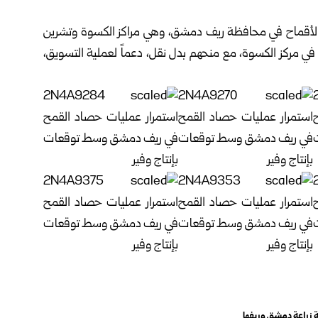
م الأقماح في محافظة ريف دمشق، وهي مراكز ‏الكسوة وتشرين
ة في مركز الكسوة، مع منحهم ‏بدل نقل، دعماً لعملية التسويق،
ة زراعة دمشق وريفها