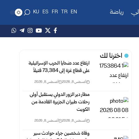
لي
رياضة
KU
ES
FR
TR
EN
اخترنا لك
ارتفاع عدد ضحايا الحرب الإسرائيلية
على قطاع غزة ‏إلى 73,384 ‏قتيلاً‎ ‎
أغسطس 8, 2026
أغسطس 8, 2026
مطار دير الزور الدولي يستقبل أولى
رحلات طيران الجزيرة ‏القادمة من
الكويت
أغسطس 8, 2026
أغسطس 8, 2026
وفاة شخصين جراء حوادث سير