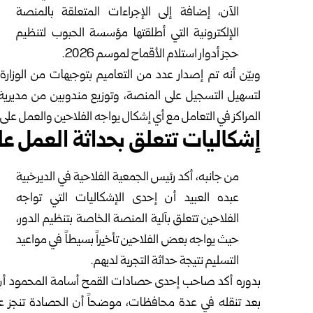
الآن، إضافة ‏إلى الإجراءات المتعلقة بالمنصة
الإلكترونية التي أطلقتها ‏مؤسسة الحبوب لتنظيم
حجز أدوار استلام الأقماح لموسم ‌‏2026‌.‎
وبيّن أنه تم إصدار عدد من التعاميم بتوجيهات من ‏الو
لتسهيل التسجيل على المنصة، وتوزيع ‏مندوبين من مديرية 
المراكز في التعامل مع أي ‏إشكال يواجه الفلاحين والعمل على م
إشكاليات تتعلق بحداثة العمل على
من جانبه، أكد رئيس الجمعية الفلاحية في الديرخبية
عبده ‏العبيد أن إحدى الإشكاليات التي تواجه
الفلاحين تتعلق ‏بآلية المنصة الخاصة بتنظيم الدور،
حيث يواجه بعض ‏الفلاحين تأخيراً بسيطاً في مواعيد
التسليم نتيجة حداثة ‏التجربة لديهم‎.‎
بدوره أكد صاحب إحدى حصادات القمح أسامة المحمود ‏أن 
بعد تنقله في عدة محافظات، موضحاً أن الحصادة ‏تنجز عادة