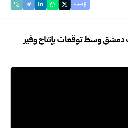
فيسبوك
مشق وسط ‏توقعات بإنتاج وفير‎ ‎