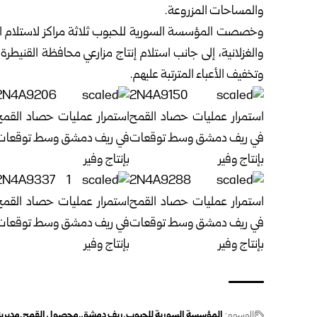
والمساحات المزروعة‎.‎
وخصصت
المؤسسة السورية للحبوب
ثلاثة مراكز ‏لاستلا
والغزلانية، إلى جانب استلام إنتاج ‏مزارعي محافظة القنيطر
وتخفيف الأعباء المترتبة ‏عليهم‎.‎
الوسوم:
المؤسسة السورية للحبوب
‏ريف دمشق
محصول القمح
مديري