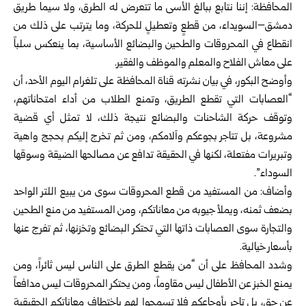
المحافظة: إننا نتابع ببالغ الأسى ما تتعرض له الطرق، ولا سيما طريق
دمشق–السويداء، من قطعٍ وتعطيلٍ للحركة، وما يترتب على ذلك من
انقطاع في المحروقات والطحين والبضائع الأساسية، بما ينعكس سلباً
على معاش الفلاح والمعلم والموظف والفقير.
وأوضح البكور، في بيان نشرته قناة المحافظة على تلغرام اليوم الأحد، أن
“العصابات التي تقطع الطريق، وتمنع الطلاب من أداء امتحاناتهم،
وتوقف حركة الشاحنات والبضائع نتيجة ذلك، لا تمثل أي قضية
مشروعة، بل تتاجر بجوعكم وآلامكم، ومن ثم تخرج إليكم بحجج واهية
وتبريرات مفتعلة، لكنها في الحقيقة تدافع عن مصالحها الضيقة وسوقها
السوداء”.
وأضاف: من المستفيد من قطع المحروقات سوى من يبيع اللتر الواحد
بضعف ثمنه، ويملأ جيوبه من معاناتكم، ومن المستفيد من منع الطحين
والتجارة سوى العصابات ذاتها التي تحتكر البضائع وتخزنها، ثم تفرج عنها
بأسعار خيالية.
وشدد المحافظ على أن “من يقطع الطرق على الناس ليس ثائراً، ومن
يمنع الخبز عن الأطفال ليس مقاوماً، ومن يحتكر المحروقات ليس مدافعاً
عن حق، بل تاجر بأوجاعكم فلا تسمحوا لهم باختطاف معاناتكم الحقيقية