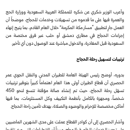
وأعرب الوزير شكري عن شكره للمملكة العربية السعودية ووزارة الحج
والعمرة فيها على ما قدموه من تسهيلات وخدمات للحجاج، موضحاً أن
العمل جارٍ لتطبيق “مسار مكة المكرمة” خلال العام القادم، بما يتيح إنهاء
إجراءات الحجاج في مطاري دمشق أو حلب عبر فرق مختصة من
السعودية قبل المغادرة، والدخول مباشرة عند الوصول دون أي تأخير.
ترتيبات لتسهيل رحلة الحجاج
بدوره، أوضح رئيس الهيئة العامة للطيران المدني والنقل الجوي عمر
الحصري أن قطاع الطيران أولى هذا العام اهتماماً كبيراً بتوفير ترتيبات
تسهّل رحلة الحجاج، حيث تم إنشاء صالة مؤقتة تتسع لنحو 450
شخصاً، ومجهزة بالكامل بأنظمة التكييف وكل المستلزمات، بما فيها
أماكن مخصصة للإحرام والوضوء والصلاة، بهدف تأمين راحة الحجاج.
وأشار الحصري إلى أن كوادر القطاع عملت على مدى الشهرين الماضيين