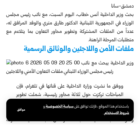
دمشق-سانا
بحث
وزير الداخلية
أنس خطاب، اليوم السبت، مع
نائب رئيس مجلس
الوزراء في الجمهورية اللبنانية
الدكتور طارق متري والوفد المرافق له،
عدداً من الملفات المشتركة وتطوير محاور التعاون بما يتلاءم مع
متطلبات المرحلة الراهنة.
ملفات الأمن واللاجئين والوثائق الرسمية
ووفق ما نشرت وزارة الداخلية على قناتها في تلغرام، فإن
المباحثات تركزت حول ثلاثة محاور رئيسية، شملت تطوير
استراتيجيات التعاون الأمني بين الجانبين بما يعزز مستوى
سياسة الخصوصية
باستخدام هذا الموقع ، فإنك توافق على
و
موافق
التنسيق ويواكب التحديات الأمنية المشتركة.
شروط الاستخدام
.
وتناولت المباحثات أيضاً متابعة مسار عمل اللجنة الأمنية المشتركة
المنبثقة عن زيارة الوفد برئاسة اللواء عبد القادر الطحان نائب وزير
الداخلية، وتقييم ما تم إنجازه من أعمال خلال الفترة الماضية، إلى جانب