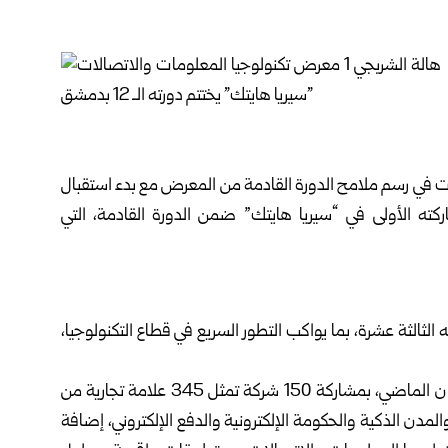
ت في رسم ملامح الدورة القادمة من المعرض مع بدء استقبال
ركته الأولى في “سيريا هايتك” ضمن الدورة القادمة، التي
لثالثة عشرة، بما يواكب التطور السريع في قطاع التكنولوجيا،
وكانت فعاليات المعرض انطلقت في الـ 28 من الشهر نيسان الماضي، بمشاركة 150 شركة تمثل 345 علامة تجارية من
والمدن الذكية والحكومة الإلكترونية والدفع الإلكتروني، إضافة