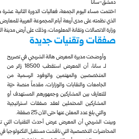
دمشق-سانا
اختتمت مساء اليوم الجمعة، فعاليات الدورة الثانية عشرة
الذي نظمته على مدى أربعة أيام المجموعة العربية للمعار
وزارة الاتصالات وتقانة المعلومات، وذلك على أرض مدينة 
صفقات وتقنيات جديدة
وأوضحت مديرة المعرض هالة الشربجي في تصريح
لـ سانا، أن المعرض استقطب 18500 زائر من
المتخصصين والمهتمين والوفود الرسمية من
الجامعات والنقابات والوزارات، مقدماً منصة حيّة
للتعارف بين المشاركين وجمهورهم المستهدف أو
المشاركين المحتملين لعقد صفقات استراتيجية
والتي بلغ عدد المعلن عنها حتى الآن 25 صفقة.
وبينت الشربجي أن المعرض عرض أحدث التقنيات التي ت
المحاضرات التخصصية التي ناقشت مستقبل التكنولوجيا في س