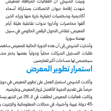
وبينت الشربجي أن الفعاليات المرافقة للمعرض
شهدت إقامة ديوان الاتصالات بمشاركة أسماء
أكاديمية وشخصيات اعتبارية بارزة منها وزراء، الذين
ألقوا محاضرات وأداروا ندوات تفاعلية طيلة أيام
المعرض، لنقاش التحول الرقمي الحكومي في سبيل
نهضة سوريا.
وأشارت الشربجي إلى أن هذه الدورة الحالية للمعرض ساهم
طلبات التسجيل الشركات محلياً ودولياً بعضها يحجز مشا
سيخصص لها مساحات أكبر للعارضين.
استمرار تطوير المعرض
وأكدت الشربجي استمرار العمل على تطوير المعرض في دورته ا
حرصاً على تقديم التجربة الأفضل لزوار المعرض وعارضيه.
45 دولة عربية وأجنبية، في مجالات المعلوماتية والإنترنت 