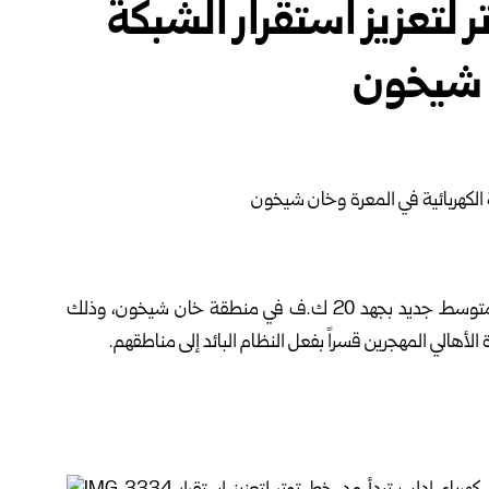
 لتعزيز استقرار الشبكة
ن شيخون
باشرت الشركة العامة لكهرباء محافظة إدلب، مد خط توتر متوسط جديد بجهد 20 ك.ف في منطقة خان شيخون، وذلك
الأهالي المهجرين قسراً بفعل النظام البائد إلى مناطقهم.