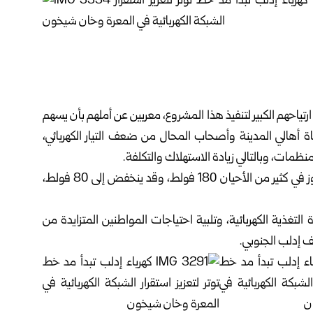
ياحهم الكبير لتنفيذ هذا المشروع، معربين عن أملهم بأن يسهم
ناة أهالي المدينة وأصحاب المحال من ضعف التيار الكهربائي،
مات، وبالتالي زيادة الاستهلاك والتكلفة.
فيما طالب آخرون بضرورة تقوية التيار الكهربائي الذي لا يتجاوز في كثير من الأحيان 180 فولط، وقد ينخفض إلى 80 فولط،
لتغذية الكهربائية، وتلبية احتياجات المواطنين المتزايدة من
يف
إدلب
الجنوبي.