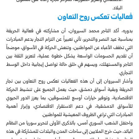
الاقتصادي وتعزيز حضورها، كمراكز تجارة رائدة على مستوى
البلاد.
فعاليات تعكس روح التعاون
بدوره، أكد التاجر محمد السيروان، أن مشاركته في فعالية الحريقة
بمناسبة عيد النصر والتحرير، تأتي تعبيراً عن التزام التجار بدعم المبادرات
التي تخفف الأعباء عن المواطنين، وتنعش الحركة في الأسواق، موضحاً
أن تقديم الحسومات الواسعة يشكل خطوة عملية، لتعزيز الثقة بين
التاجر والمستهلك، ويسهم في خلق حالة تواصل إيجابية داخل الوسط
التجاري.
وأشار السيروان إلى أن هذه الفعاليات تعكس روح التعاون بين تجار
الحريقة وبقية أسواق دمشق، حيث يعمل الجميع على تنشيط الحركة
الاقتصادية، وتوفير خيارات أوسع للمتسوقين، بما يعزز الدور الحيوي
للأسواق الدمشقية، في دعم الاستقرار الاقتصادي، وإبراز أهمية
المبادرات التي تراعي الظروف المعيشية للمواطنين.
واحتفل الشعب السوري أمس، بالذكرى الأولى لتحرير سوريا من النظام
البائد، حيث خرج الملايين إلى ساحات المدن والبلدات للمشاركة في هذه