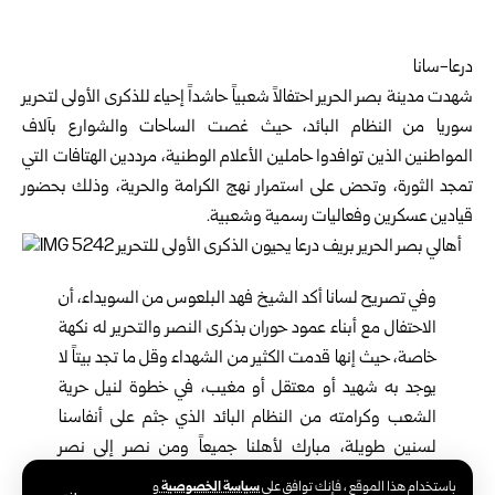
درعا-سانا
شهدت مدينة
بصر الحرير
احتفالاً شعبياً حاشداً إحياء للذكرى الأولى لتحرير
سوريا من النظام البائد، حيث غصت الساحات والشوارع بآلاف
المواطنين الذين توافدوا حاملين الأعلام الوطنية، مرددين الهتافات التي
تمجد الثورة، وتحض على استمرار نهج الكرامة والحرية، وذلك بحضور
قيادين عسكرين وفعاليات رسمية وشعبية.
وفي تصريح لسانا أكد الشيخ فهد البلعوس من السويداء، أن
الاحتفال مع أبناء عمود حوران بذكرى النصر والتحرير له نكهة
خاصة، حيث إنها قدمت الكثير من الشهداء وقل ما تجد بيتاً لا
يوجد به شهيد أو معتقل أو مغيب، في خطوة لنيل حرية
الشعب وكرامته من النظام البائد الذي جثم على أنفاسنا
لسنين طويلة، مبارك لأهلنا جميعاً ومن نصر إلى نصر
للوصول إلى سوريا المحررة الموحدة، ويداً بيد للبناء والإعمار.
سياسة الخصوصية
باستخدام هذا الموقع ، فإنك توافق على
و