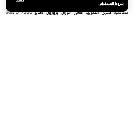
موافق
شروط الاستخدام
.
مشيراً إلى أن دماء الشهداء كانت الطريق إلى الحرية والكرامة.
وبينت الطفلة ديمة مسالمة ابنة أحد الشهداء أنها تشعر
بالفخر والاعتزاز باستشهاد والدها، مؤكدة أن دماءه الزكية لم
تذهب سدى، بل كانت جزءاً من النصر المؤزر الذي حرر سوريا.
بينما أشار أكرم سالم والد أحد شهداء معركة ردع العدوان إلى أن ابنه
استشهد في مدينة الأتارب ودفن فيها، مؤكداً أن زيارة مقابر الشهداء هي
رسالة وفاء لكل من ضحى بروحه دفاعاً عن الوطن، وأن أبناء المحافظة
سيبقون أوفياء لدماء الشهداء وتضحياتهم.