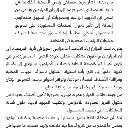
من جهته، أشار مزيد مصطفى رئيس الجمعية الفلاحية في
قرية العريضة في تصريح مماثل، إلى أن المزارعين يعانون من
نقص في الأدوية الزراعية وصعوبات في تسويق منتجاتهم،
إضافة إلى تأثير دخول المنتجات المستوردة على تسويق
المحصول المحلي، مطالباً بإنشاء سوق مخصصة لتصريف
منتجات الزراعات المحمية في المنطقة.
بدوره، لفت المزارع زياد الأسعد أحد مزارعي الفريز في قرية العريضة، إلى
أن المزارعين يواجهون مشكلات تتعلق بجودة الشتول المستوردة، والتي
تكون أحياناً غير خاضعة للرقابة وتصاب بالأمراض، ما يؤدي إلى خسائر
كبيرة، داعياً إلى فتح باب استيراد الشتول بإشراف الجهات المعنية
ومراقبة الأصناف لضمان جودتها، وتوفير أسواق محلية لتسويق الإنتاج
ووقف استيراد الفريز خلال موسم الإنتاج المحلي.
من جهته، طالب المزارع عمر ماميش، بضرورة تأمين أصناف جديدة من
شتول الفريز المقاومة للأمراض، وتكثيف الجهود لإيجاد حلول فعالة
للمشكلات التي تصيب المحصول.
يُذكر أن منطقة تلكلخ تشتهر بانتشار الزراعات المحمية بمختلف أنواعها
بفضل ما تتمتع به من ظروف مناخية ملائمة وتربة خصبة، ما جعلها من