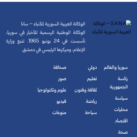
الوكالة العربية السورية للأنباء – سانا
الوكالة الوطنية الرسمية للأخبار في سوريا،
تأسست في 24 يونيو 1965. تتبع وزارة
الإعلام، ومركزها الرئيسي في دمشق.
سوريا والعالم
دولي
صحافة
رئاسة
تعليم
صور
الجمهورية
ثقافة وفنون
علوم وتكنولوجيا
سياسة
رياضة
فيديو
محليات
سياحة
منوعات
اقتصاد
صحة