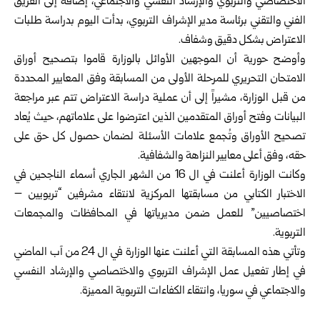
الاختصاصي والتربوي والإرشاد النفسي والاجتماعي، إضافة إلى الفريق
الفني والتقني برئاسة مدير الإشراف التربوي، بدأت اليوم بدراسة طلبات
الاعتراض بشكل دقيق وشفاف.
وأوضح حورية أن الموجهين الأوائل بالوزارة قاموا بتصحيح أوراق
الامتحان التحريري للمرحلة الأولى من المسابقة وفق المعايير المحددة
من قبل الوزارة، مشيراً إلى أن عملية دراسة الاعتراض تتم عبر مراجعة
البيانات وفتح أوراق المتقدمين الذين اعترضوا على علاماتهم، حيث يُعاد
تصحيح الأوراق وتُجمع علامات الأسئلة لضمان حصول كل حق على
حقه، وفق أعلى معايير النزاهة والشفافية.
وكانت
الوزارة
أعلنت في ال 16 من الشهر الجاري أسماء الناجحين في
الاختبار الكتابي من مسابقتها المركزية لانتقاء مشرفين “تربويين –
اختصاصيين” للعمل ضمن مديرياتها في المحافظات والمجمعات
التربوية.
وتأتي هذه المسابقة التي أعلنت عنها الوزارة في ال 24 من آب الماضي
في إطار تفعيل عمل الإشراف التربوي والاختصاصي والإرشاد النفسي
والاجتماعي في سوريا، وانتقاء الكفاءات التربوية المميزة.