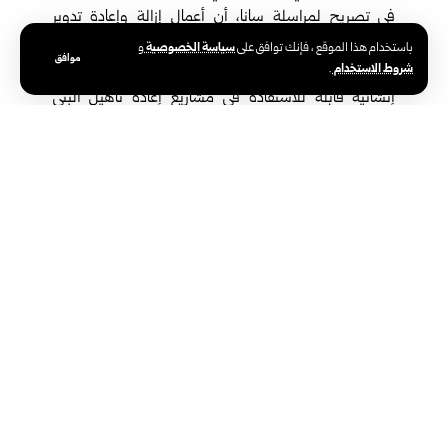
في تصريح لمراسلة سانا، أن أعمال إزالة وإعادة تدوير
الأنقاض في الأحياء المتضررة بمدينة حلب ومعرة النعمان
سياسة الخصوصية
باستخدام هذا الموقع ، فإنك توافق على
و
موافق
شروط الاستخدام
.
متواصلة بهدف الحد من المخاطر، وتحويل الركام إلى مواد
إنشائية قابلة للاستفادة في مشاريع إعادة تأهيل البنى
التحتية.
إعادة تأهيل جسر الرستن
بالتعاون مع برنامج الأمم المتحدة الإنمائي “UNDP “وبتمويل من
صندوق المساعدات الإنسانية من أجل سوريا (SHF) يجري العمل على
إعادة تأهيل جسر الرستن في حمص وفق الخطيب، وذلك نظراً للأهمية
الاستراتيجية في ربط المناطق وتسهيل الحركة الإنسانية والتجارية.
أعمال متنوعة بدعم سعودي
أكد الخطيب أنه بتمويل من مركز الملك سلمان للإغاثة، تم