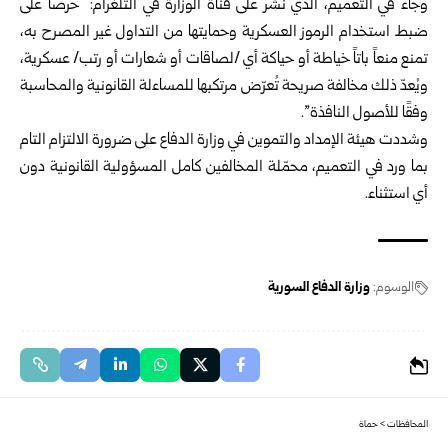
وجاء في التعميم، الذي نشر على قناة الوزارة في التلغرام: “حرصاً على
ضبط استخدام الرموز العسكرية وحمايتها من التداول غير المصرح به،
تمنع منعاً باتاً خياطة أو حياكة أي /لصاقات أو شعارات أو رتب/ عسكرية،
ويُعدّ ذلك مخالفة صريحة تُعرّض مرتكبها للمساءلة القانونية والمحاسبة
وفقًا للأصول النافذة”.
وشددت هيئة الإمداد والتموين في وزارة الدفاع على ضرورة الالتزام التام
بما ورد في التعميم، محمّلة المخالفين كامل المسؤولية القانونية دون
أي استثناء.
الوسوم:
وزارة الدفاع السورية
المحافظات
>
حماة