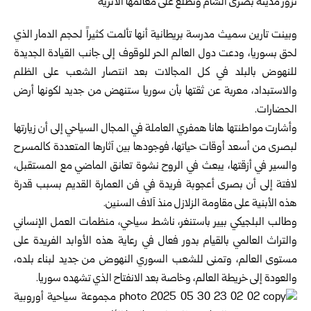
وبينت تارين سميث مدرسة بريطانية أنها تألمت كثيراً لحجم الدمار الذي
لحق بسوريا، ودعت دول العالم الحر للوقوف إلى جانب القيادة الجديدة
للنهوض بالبلد في كل المجالات بعد انتصار الشعب على الظلم
والاستبداد، معربة عن ثقتها بأن سوريا ستنهض من جديد لكونها أرض
الحضارات.
وأشارت مواطنتها هانا همفري العاملة في المجال السياحي إلى أن زيارتها
لبصرى من أسعد أوقات حياتها، فوجودها بين آثارها المتعددة كالمسرح
والسير في أزقتها، يبعث في الروح نشوة تعانق الماضي مع المستقبل،
لافتة إلى أن بصرى أعجوبة فريدة في فن العمارة القديم بسبب قدرة
هذه الأبنية على مقاومة الزلازل منذ آلاف السنين.
وطالب البلجيكي بيير باستنغر، ناشط سياحي، منظمات العمل الإنساني
والتراث العالمي بالقيام بدور فعال في رعاية هذه الأوابد الفريدة على
مستوى العالم، وتمنى للشعب السوري النهوض من جديد لبناء بلده،
والعودة إلى خريطة العالم، وخاصة بعد الانفتاح الذي تشهده سوريا.