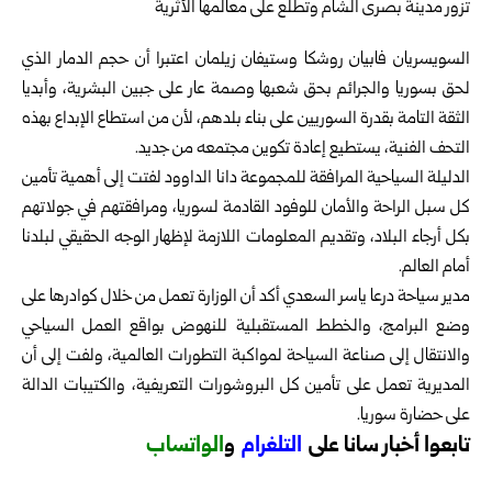
السويسريان فابيان روشكا وستيفان زيلمان اعتبرا أن حجم الدمار الذي
لحق بسوريا والجرائم بحق شعبها وصمة عار على جبين البشرية، وأبديا
الثقة التامة بقدرة السوريين على بناء بلدهم، لأن من استطاع الإبداع بهذه
التحف الفنية، يستطيع إعادة تكوين مجتمعه من جديد.
الدليلة السياحية المرافقة للمجموعة دانا الداوود لفتت إلى أهمية تأمين
كل سبل الراحة والأمان للوفود القادمة لسوريا، ومرافقتهم في جولاتهم
بكل أرجاء البلاد، وتقديم المعلومات اللازمة لإظهار الوجه الحقيقي لبلدنا
أمام العالم.
مدير سياحة درعا ياسر السعدي أكد أن الوزارة تعمل من خلال كوادرها على
وضع البرامج، والخطط المستقبلية للنهوض بواقع العمل السياحي
والانتقال إلى صناعة السياحة لمواكبة التطورات العالمية، ولفت إلى أن
المديرية تعمل على تأمين كل البروشورات التعريفية، والكتيبات الدالة
على حضارة سوريا.
تابعوا أخبار سانا على
ا
لتلغرام
و
الواتساب