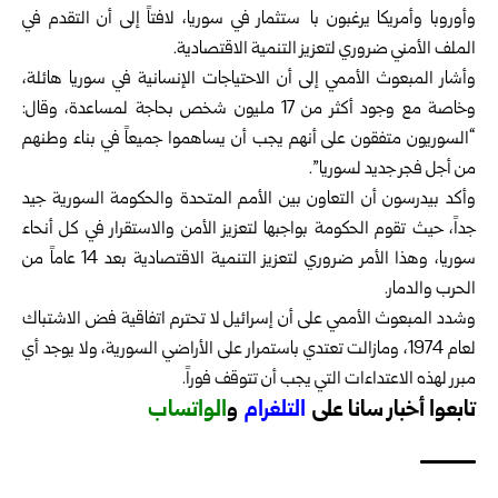
وأوروبا وأمريكا يرغبون باﻻستثمار في سوريا، لافتاً إلى أن التقدم في
الملف الأمني ضروري لتعزيز التنمية الاقتصادية.
وأشار المبعوث الأممي إلى أن الاحتياجات الإنسانية في سوريا هائلة،
وخاصة مع وجود أكثر من 17 مليون شخص بحاجة لمساعدة، وقال:
“السوريون متفقون على أنهم يجب أن يساهموا جميعاً في بناء وطنهم
من أجل فجر جديد لسوريا”.
وأكد بيدرسون أن التعاون بين الأمم المتحدة والحكومة السورية جيد
جداً، حيث تقوم الحكومة بواجبها لتعزيز الأمن والاستقرار في كل أنحاء
سوريا، وهذا الأمر ضروري لتعزيز التنمية الاقتصادية بعد 14 عاماً من
الحرب والدمار.
وشدد المبعوث الأممي على أن إسرائيل لا تحترم اتفاقية فض الاشتباك
لعام 1974، ومازالت تعتدي باستمرار على الأراضي السورية، ولا يوجد أي
مبرر لهذه الاعتداءات التي يجب أن تتوقف فوراً.
تابعوا أخبار سانا على
ا
لتلغرام
و
الواتساب