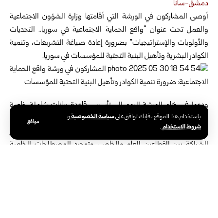
دمشق-سانا
أوصى المشاركون في الورشة التي أقامتها وزارة الشؤون الاجتماعية
والعمل تحت عنوان “واقع الحماية الاجتماعية في سوريا.. التحديات
والأولويات والإستراتيجيات”
بضرورة إعادة صياغة التشريعات، وتنمية
الكوادر البشرية وتأهيل البنية التحتية للمؤسسات في سوريا.
ودعوا في ختام الورشة اليوم إلى تأسيس قاعدة بيانات شاملة خاصة
سياسة الخصوصية
باستخدام هذا الموقع ، فإنك توافق على
و
بالحماية الاجتماعية، ومنصة خاصة بتقديم المساعدة في مجال الحماية،
موافق
شروط الاستخدام
.
وأكدوا ضرورة إنشاء برامج حماية اجتماعية تدعم الفئات الهشة، وتعزيز
الشراكة بين القطاعين العام والخاص، وتوحيد المصطلحات الخاصة
بالحماية الاجتماعية.
مديرة السياسات الاجتماعية في الوزارة عواطف حسن بينت في تصريح
لسانا أن الورشة ركزت على تحليل الواقع الحالي للحماية الاجتماعية، وما
هي التحديات، والإستراتيحيات، وأهم البرامج والمقترحات والحلول لدعم
الفئات المستهدفة بالتنسيق مع كل الجهات المعنية، وصولاً إلى