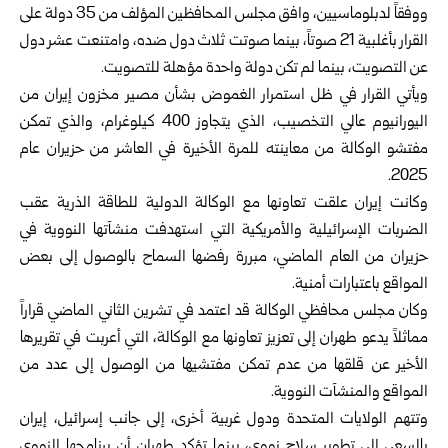
ووفقاً لدبلوماسيين، وافق مجلس المحافظين المؤلف من 35 دولة على
القرار بأغلبية 21 صوتاً، بينما صوتت ثلاث دول ضده، وامتنعت عشر دول
عن التصويت، بينما لم تكن دولة واحدة مؤهلة للتصويت.
ويأتي القرار في ظل استمرار الغموض بشأن مصير مخزون إيران من
اليورانيوم عالي التخصيب، الذي يتجاوز 400 كيلوغرام، والذي تمكن
مفتشو الوكالة من معاينته للمرة الأخيرة في العاشر من حزيران عام
2025.
وكانت إيران علقت تعاونها مع الوكالة الدولية للطاقة الذرية عقب
الضربات الإسرائيلية والأمريكية التي استهدفت منشآتها النووية في
حزيران من العام الماضي، مبررة رفضها السماح بالوصول إلى بعض
المواقع باعتبارات أمنية.
وكان مجلس محافظي الوكالة قد اعتمد في تشرين الثاني الماضي قراراً
مماثلاً يدعو طهران إلى تعزيز تعاونها مع الوكالة، التي أعربت في تقريرها
الأخير عن قلقها من عدم تمكن مفتشيها من الوصول إلى عدد من
المواقع والمنشآت النووية.
وتتهم الولايات المتحدة ودول غربية أخرى، إلى جانب إسرائيل، إيران
بالسعي إلى تطوير سلاح نووي، بينما تؤكد طهران أن برنامجها النووي