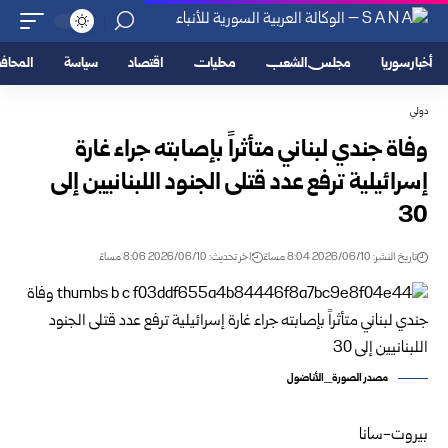
أخبار سوريا
مجلس الشعب
محليات
اقتصاد
سياسة
المحا
دولي
وفاة جندي لبناني متأثراً بإصابته جراء غارة
إسرائيلية ترفع عدد قتلى الجنود اللبنانيين إلى
30
تاريخ النشر: 2026/06/10 8:04 مساءً
اخر تحديث: 2026/06/10 8:06 مساءً
مصدر الصورة_الأناضول
بيروت-سانا