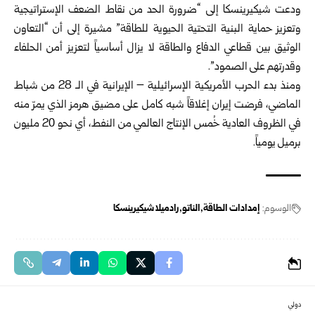
ودعت شيكيرينسكا إلى “ضرورة الحد من نقاط الضعف الإستراتيجية
وتعزيز حماية البنية التحتية الحيوية للطاقة” مشيرة إلى أن “التعاون
الوثيق بين قطاعي الدفاع والطاقة لا يزال أساسياً لتعزيز أمن الحلفاء
وقدرتهم على الصمود”.
ومنذ بدء الحرب الأمريكية الإسرائيلية – الإيرانية في الـ 28 من شباط
‏الماضي، فرضت إيران إغلاقاً شبه كامل على مضيق هرمز الذي ‏يمرّ منه
في الظروف العادية خُمس الإنتاج العالمي من النفط، أي ‏نحو 20 مليون
برميل يومياً‎.‎
الوسوم:
إمدادات الطاقة
الناتو
رادميلا شيكيرينسكا
دولي