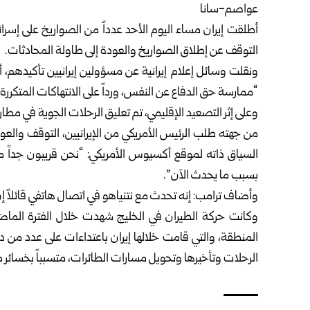
عواصم-سانا
أطلقت إيران مساء اليوم الأحد عدداً من الصواريخ على إسرائ
التوقف عن إطلاق الصواريخ والعودة إلى طاولة المحادثات.
ونقلت وسائل إعلام إيرانية عن مسؤولين إيرانيين تأكيدهم، أ
“ممارسة حق الدفاع عن النفس، ورداً على الانتهاكات المتكررة 
وعلى إثر التصعيد الإقليمي، تم تعليق الرحلات الجوية في مطار ال
من جهته طلب الرئيس الأمريكي من الإيرانيين، التوقف والعو
السياق ذاته لموقع أكسيوس الأمريكي: “نحن قريبون جداً من 
بسبب ما يحدث الآن”.
وأضاف ترامب: إنه تحدث مع نتنياهو في اتصال هاتفي قائلاً إن ا
وكانت حركة الطيران في الخليج شهدت خلال الفترة الماضية 
المنطقة، والتي قامت خلالها إيران باعتداءات على عدد من دو
الرحلات وتأخيرها وتحويل مسارات الطائرات، متسبباً بخسائر م