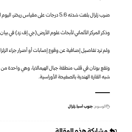
ضرب زلزال بلغت شدته 5.6 درجات على مقياس ريختر، اليوم الأحد، مملكة بوتان الواقعة في جنوب آسيا.
وذكر ​المركز ‌الألماني لأبحاث علوم ​الأرض (جي.إف.زد) في بيان أوردته و
ولم ترد تفاصيل إضافية عن وقوع إصابات أو أضرار جراء الزلزا
وتقع بوتان في قلب منطقة جبال الهيمالايا، وهي واحدة من أ
شبه القارة الهندية بالصفيحة الأوراسية.
الوسوم:
جنوب آسيا
زلزال
مشاركة هذه المقالة