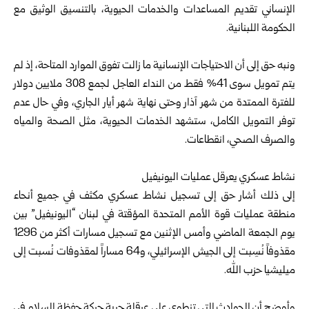
الإنساني ‏تقديم المساعدات والخدمات الحيوية، بالتنسيق الوثيق مع
الحكومة اللبنانية.‏
‏ ‏
ونبه حق إلى أن الاحتياجات الإنسانية ما زالت تفوق الموارد المتاحة، إذ لم
‏يتم تمويل سوى 41% فقط من النداء العاجل لجمع 308 ملايين دولار
للفترة ‏الممتدة من شهر آذار وحتى نهاية شهر أيار الجاري، وفي حال عدم
توفر ‏التمويل الكامل، ستشهد الخدمات الحيوية، مثل الصحة والمياه
والصرف ‏الصحي، انقطاعات.‏
‏ ‏
نشاط عسكري يعرقل عمليات اليونيفيل
إلى ذلك أشار حق إلى تسجيل نشاط عسكري مكثف في جميع أنحاء
منطقة ‏عمليات قوة الأمم المتحدة المؤقتة في لبنان “اليونيفيل” بين
يوم الجمعة ‏الماضي وأمس الإثنين مع تسجيل مسارات أكثر من 1296
مقذوفاً نُسِبت ‏إلى الجيش الإسرائيلي، و64 مساراً لمقذوفات نُسبت إلى
ميليشيا حزب الله.‏
‏ ‏
وأوضح أن الحوادث التي تنطوي على عرقلة حرية حركة حفظة السلام في