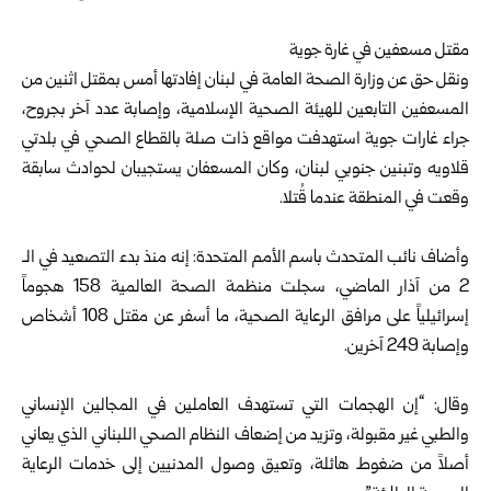
‏ ‏
مقتل مسعفين في غارة جوية
ونقل حق عن وزارة الصحة العامة في لبنان إفادتها أمس بمقتل اثنين من
‏المسعفين التابعين للهيئة الصحية الإسلامية، وإصابة عدد آخر بجروح،
‏جراء غارات جوية استهدفت مواقع ذات صلة بالقطاع الصحي في بلدتي
‏قلاويه وتبنين جنوبي لبنان، وكان المسعفان يستجيبان لحوادث سابقة
وقعت ‏في المنطقة عندما قُتلا.‏
‏ ‏
وأضاف نائب المتحدث باسم الأمم المتحدة: إنه منذ بدء التصعيد في الـ
2 من آذار ‏الماضي، سجلت منظمة الصحة العالمية 158 هجوماً
إسرائيلياً على مرافق ‏الرعاية الصحية، ما أسفر عن مقتل 108 أشخاص
وإصابة 249 آخرين.‏
‏ ‏
وقال: “إن الهجمات التي تستهدف العاملين في المجالين الإنساني
والطبي ‏غير مقبولة، وتزيد من إضعاف النظام الصحي اللبناني الذي يعاني
أصلاً من ‏ضغوط هائلة، وتعيق وصول المدنيين إلى خدمات الرعاية