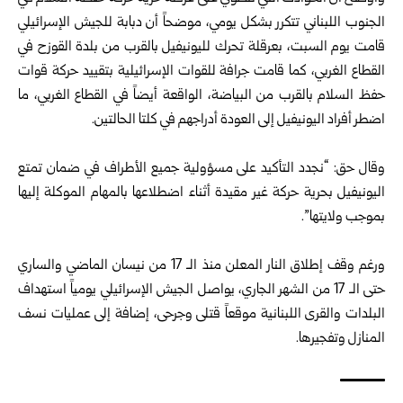
‏الجنوب اللبناني تتكرر بشكل يومي، موضحاً أن دبابة للجيش الإسرائيلي
‏قامت يوم السبت، بعرقلة تحرك لليونيفيل بالقرب من بلدة القوزح في
القطاع ‏الغربي، كما قامت جرافة للقوات الإسرائيلية بتقييد حركة قوات
حفظ السلام ‏بالقرب من البياضة، الواقعة أيضاً في القطاع الغربي، ما
اضطر أفراد ‏اليونيفيل إلى العودة أدراجهم في كلتا الحالتين.‏
‏ ‏
وقال حق: “نجدد التأكيد على مسؤولية جميع الأطراف في ضمان تمتع
‏اليونيفيل بحرية حركة غير مقيدة أثناء اضطلاعها بالمهام الموكلة إليها
‏بموجب ولايتها”.‏
‏ ‏
ورغم وقف إطلاق النار المعلن منذ الـ 17 من نيسان الماضي والساري
حتى ‏الـ 17 من الشهر الجاري، يواصل الجيش الإسرائيلي يومياً استهداف
البلدات ‏والقرى اللبنانية موقعاً قتلى وجرحى، إضافة إلى عمليات نسف
المنازل ‏وتفجيرها.‏