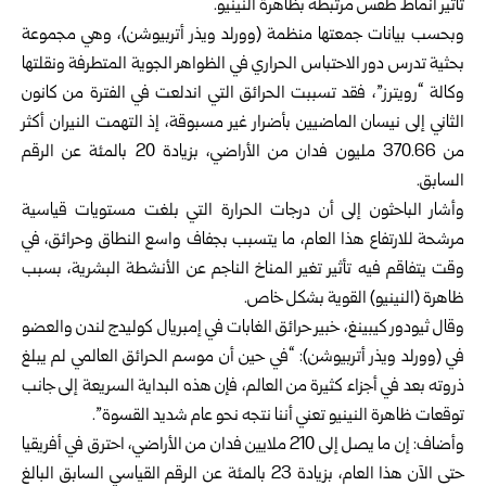
تأثير أنماط طقس مرتبطة بظاهرة النينيو.
وبحسب بيانات جمعتها منظمة (وورلد ويذر أتربيوشن)، وهي مجموعة
بحثية تدرس دور الاحتباس الحراري في الظواهر الجوية المتطرفة ونقلتها
وكالة “رويترز”، فقد تسببت الحرائق التي اندلعت في الفترة من كانون
الثاني إلى نيسان الماضيين بأضرار غير مسبوقة، إذ التهمت النيران أكثر
من 370.66 مليون فدان من الأراضي، بزيادة 20 بالمئة عن الرقم
السابق.
وأشار الباحثون إلى أن درجات الحرارة التي بلغت مستويات قياسية
مرشحة للارتفاع هذا العام، ما يتسبب بجفاف واسع النطاق وحرائق، في
وقت يتفاقم فيه تأثير تغير المناخ الناجم عن الأنشطة البشرية، بسبب
ظاهرة (النينيو) القوية بشكل ‌خاص.
وقال ⁠ثيودور كيبينغ، خبير حرائق الغابات في إمبريال كوليدج لندن والعضو
في (وورلد ويذر أتربيوشن): “في حين أن موسم الحرائق العالمي لم يبلغ
ذروته بعد في أجزاء كثيرة من العالم، فإن هذه البداية السريعة إلى جانب
توقعات ظاهرة ⁠النينيو تعني أننا نتجه نحو عام شديد القسوة”.
وأضاف: إن ما يصل إلى 210 ملايين فدان من الأراضي، احترق في أفريقيا
حتى الآن هذا العام، ⁠بزيادة 23 بالمئة عن الرقم القياسي السابق البالغ