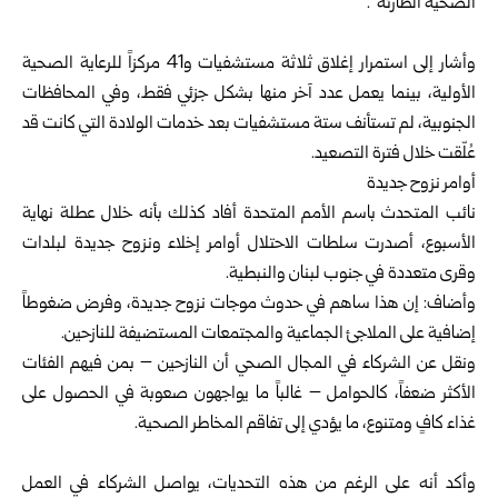
الصحية ‏الطارئة”.‏
‏ ‏
وأشار إلى استمرار إغلاق ثلاثة مستشفيات و41 مركزاً للرعاية الصحية
‏الأولية، بينما يعمل عدد آخر منها بشكل جزئي فقط، وفي المحافظات
‏الجنوبية، لم تستأنف ستة مستشفيات بعد خدمات الولادة التي كانت قد
عُلّقت ‏خلال فترة التصعيد.‏
أوامر نزوح جديدة
نائب المتحدث باسم الأمم المتحدة أفاد كذلك بأنه خلال عطلة نهاية
الأسبوع، ‏أصدرت سلطات الاحتلال أوامر إخلاء ونزوح جديدة لبلدات
وقرى متعددة ‏في جنوب لبنان والنبطية. ‏
وأضاف: إن هذا ساهم في حدوث موجات نزوح جديدة، وفرض ضغوطاً
‏إضافية على الملاجئ الجماعية والمجتمعات المستضيفة للنازحين. ‏
ونقل عن الشركاء في المجال الصحي أن النازحين – بمن فيهم الفئات
الأكثر ‏ضعفاً، كالحوامل – غالباً ما يواجهون صعوبة في الحصول على
غذاء كافٍ ‏ومتنوع، ما يؤدي إلى تفاقم المخاطر الصحية.‏
‏ ‏
وأكد أنه على الرغم من هذه التحديات، يواصل الشركاء في العمل