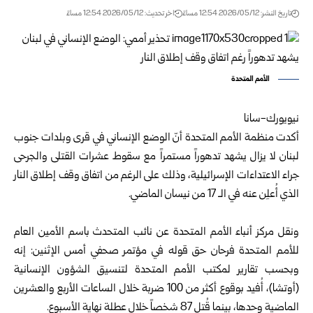
تاريخ النشر: 2026/05/12 12:54 مساءً
اخر تحديث: 2026/05/12 12:54 مساءً
الأمم المتحدة
نيويورك-سانا‏
أكدت منظمة الأمم المتحدة أنّ الوضع الإنساني في قرى وبلدات جنوب
لبنان ‏لا يزال يشهد تدهوراً مستمراً مع سقوط عشرات القتلى والجرحى
جراء ‏الاعتداءات الإسرائيلية، وذلك على الرغم من اتفاق وقف إطلاق النار
الذي ‏أُعلِن عنه في الـ 17 من نيسان الماضي.‏
‏ ‏
ونقل مركز أنباء الأمم المتحدة عن نائب المتحدث باسم الأمين العام
للأمم ‏المتحدة فرحان حق قوله في مؤتمر صحفي أمس الإثنين: إنه
وبحسب ‏تقارير لمكتب الأمم المتحدة لتنسيق الشؤون الإنسانية
(أوتشا)، أُفيد بوقوع ‏أكثر من 100 ضربة خلال الساعات الأربع والعشرين
الماضية وحدها، ‏بينما قُتل 87 شخصاً خلال عطلة نهاية الأسبوع. ‏