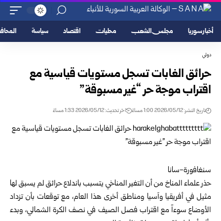
أخبار سوريا
مجلس الشعب
محليات
اقتصاد
سياسة
المحا
دولي
حرائق الغابات تسجل مستويات قياسية مع
اقتراب موجة حر “غير مسبوقة”
تاريخ النشر: 2026/05/12 1:00 مساءً
اخر تحديث: 2026/05/12 1:33 مساءً
سنغافورة-سانا
حذر علماء المناخ من أن التغير المناخي يتسبب باندلاع حرائق لم يسبق لها
مثيل في أفريقيا وآسيا ومناطق أخرى هذا العام، مع توقعات ‌بأن تزداد
الأوضاع سوءاً مع اقتراب فصل الصيف في نصف الكرة الشمالي، وبدء