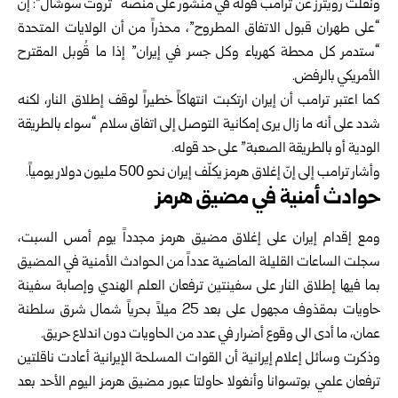
ونقلت رويترز عن ترامب قوله في منشور على منصة “تروث سوشال”: إن
“على طهران قبول الاتفاق المطروح”، محذراً من أن الولايات المتحدة
“ستدمر كل محطة كهرباء وكل جسر في إيران” إذا ما قُوبل المقترح
الأمريكي بالرفض.
كما اعتبر ترامب أن إيران ارتكبت انتهاكاً خطيراً لوقف إطلاق النار، لكنه
شدد على أنه ما زال يرى إمكانية التوصل إلى اتفاق سلام “سواء بالطريقة
الودية أو بالطريقة الصعبة” على حد قوله.
وأشار ترامب إلى إنّ إغلاق هرمز يكلّف إيران نحو 500 مليون دولار يومياً.
حوادث أمنية في مضيق هرمز
ومع إقدام إيران على إغلاق مضيق هرمز مجدداً يوم أمس السبت،
سجلت الساعات القليلة الماضية عدداً من الحوادث الأمنية في المضيق
بما فيها إطلاق النار على سفينتين ترفعان العلم الهندي وإصابة سفينة
حاويات بمقذوف مجهول على بعد 25 ميلاً بحرياً شمال شرق سلطنة
عمان، ما أدى الى وقوع أضرار في عدد من الحاويات دون اندلاع حريق.
وذكرت وسائل إعلام إيرانية أن القوات المسلحة الإيرانية أعادت ناقلتين
ترفعان علمي بوتسوانا وأنغولا حاولتا عبور مضيق ⁠هرمز اليوم الأحد بعد