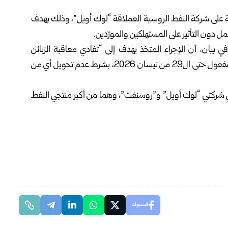
روضة على شركة النفط الروسية العملاقة “لوك أويل”، وذلك بهدف
 دون التأثير على المستهلكين والمورّدين.
بيان، أن الإجراء المتخذ يهدف إلى “تفادي معاقبة الزبائن
والمورّدين”، مشيرة إلى أن الإعفاء المؤقت سيكون ساري المفعول حتى ال29 من نيسان 2026، بشرط عدم تحويل أي من
ي شركتي “لوك أويل” و”روسنفت”، وهما من أكبر منتجي النفط
فيسبوك