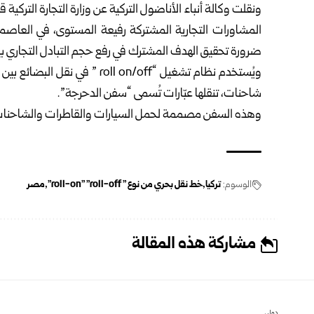
ونقلت وكالة أنباء الأناضول التركية عن وزارة التجارة التركية ق
المشاورات التجارية المشتركة رفيعة المستوى، في العاصمة 
ضرورة تحقيق الهدف المشترك في رفع حجم التبادل التجاري بين البلدين إلى 15 مليار دول
ويُستخدم نظام تشغيل “ll on/off
شاحنات، تنقلها عبّارات تُسمى “سفن الدحرجة”.
وهذه السفن مصممة لحمل السيارات والقاطرات والشاحنات، التي
الوسوم:
تركيا
خط نقل بحري من نوع " roll-on" "roll-off"
مصر
مشاركة هذه المقالة
دولي