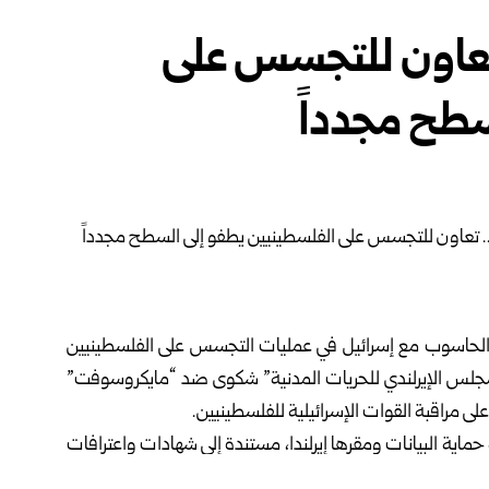
تعاون للتجسس على
سطح مجدداً
لحاسوب مع إسرائيل في عمليات التجسس على الفلسطينيين
لمجلس الإيرلندي للحريات المدنية” شكوى ضد “مايكروسوفت”
 على مراقبة القوات الإسرائيلية للفلسطينيين.
ية البيانات ومقرها إيرلندا، مستندة إلى شهادات واعترافات
 على عمليات التجسس الواسعة التي تمارسها إسرائيل بحق