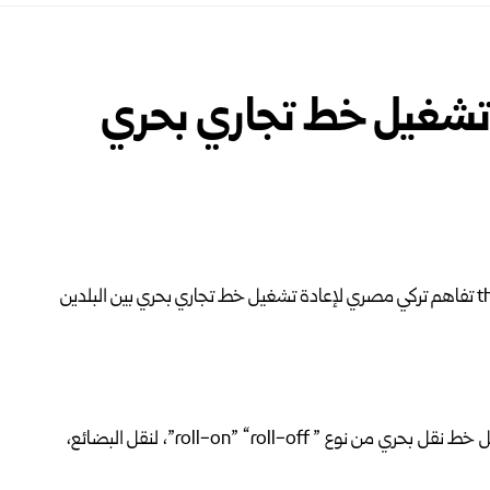
تشغيل خط تجاري بحري
توصلت تركيا ومصر إلى تفاهم بشأن العمل على إعادة تشغيل خط نقل بحري من نوع ” roll-on” “roll-off”، لنقل البضائع،