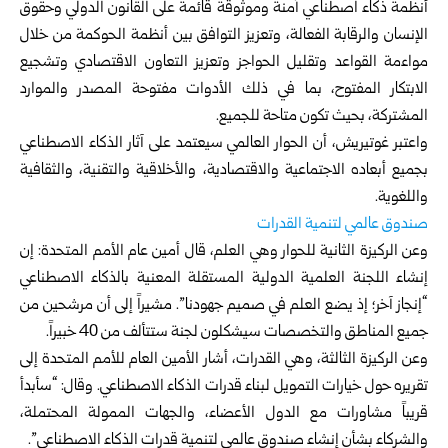
أنظمة ذكاء اصطناعي آمنة وموثوقة قائمة على القانون الدولي وحقوق
الإنسان والرقابة الفعالة، وتعزيز التوافق بين أنظمة الحوكمة من خلال
مواءمة القواعد وتقليل الحواجز وتعزيز التعاون الاقتصادي وتشجيع
الابتكار المفتوح، بما في ذلك الأدوات مفتوحة المصدر والموارد
المشتركة، بحيث تكون متاحة للجميع.
واعتبر غوتيريش، أن الحوار العالمي سيعتمد على آثار الذكاء الاصطناعي
بجميع أبعاده الاجتماعية والاقتصادية، والأخلاقية والتقنية، والثقافية
واللغوية.
صندوق عالمي لتنمية القدرات
وعن الركيزة الثانية للحوار وهي العلم، قال أمين عام الأمم المتحدة: إن
إنشاء اللجنة العلمية الدولية المستقلة المعنية بالذكاء الاصطناعي
“إنجاز آخر؛ إذ يضع العلم في صميم جهودنا”. مشيراً إلى أن مرشحين من
جميع المناطق والتخصصات سيشكلون لجنة ستتألف من 40 خبيراً.
وعن الركيزة الثالثة، وهي القدرات، أشار الأمين العام للأمم المتحدة إلى
تقريره حول خيارات التمويل لبناء قدرات الذكاء الاصطناعي. وقال: “سأبدأ
قريباً مشاورات مع الدول الأعضاء، والجهات الممولة المحتملة،
والشركاء بشأن إنشاء صندوق عالمي لتنمية قدرات الذكاء الاصطناعي”.