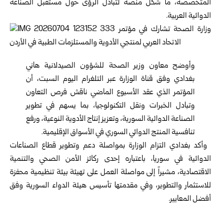
المتخصصة، ما شكّل منصة لتبادل الرؤى حول ‏مستقبل الصناعة
الدوائية العربية‎.‎
وأوضح معاون وزير الصحة للشؤون الصيدلانية هاني
بغدادي ‏وفق قناة الوزارة عبر التلغرام اليوم السبت، أن
المؤتمر الذي ‏عقد الأسبوع الماضي ناقش فرص التعاون
وتبادل الخبرات ‏ونقل التكنولوجيا، بما يسهم في تطوير
الصناعة الدوائية ‏السورية، وتعزيز إنتاج الأدوية النوعية، ورفع
تنافسية المنتج ‏الدوائي السوري في الأسواق الإقليمية‎.‎
‎ ‎‎وأكد بغدادي التزام الوزارة بمواصلة دعم وتطوير قطاع ‏الصناعات
الدوائية في سوريا، باعتباره إحدى ركائز الأمن ‏الصحي والتنمية
الاقتصادية، مشيراً إلى مواصلة العمل على ‏تهيئة بيئة تنظيمية محفزة
للاستثمار والتطوير، وفي مقدمتها ‏تأسيس هيئة الدواء السورية وفق
أفضل المعايير‎.‎
‎ ‎