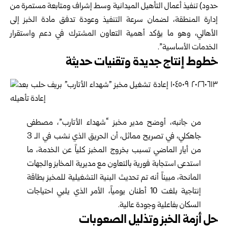
حدود) ‏تنفيذ أعمال التأهيل الميدانية وسط إشراف ومتابعة مستمرة من
إدارة المنطقة، ‏لضمان سرعة التنفيذ وعودة تدفق مادة الخبز إلى
الأهالي، وهو ما يؤكد ‏أهمية التعاون المشترك في دعم واستقرار
الخدمات الأساسية”.‏
خطوط إنتاج جديدة وتقنيات حديثة
من جانبه، أوضح مدير مخبز “شهداء الأتارب”، مصطفى
جاهكلي، في ‏تصريح مماثل، أن الحريق الذي نشب في الـ 3
من أيار الماضي تسبب بخروج ‏المخبز كلياً عن الخدمة، ما
استدعى استجابة فورية بالتعاون مع مديرية ‏المخابز والجهات
المانحة، مبيناً أنه تم تحديث البنية التشغيلية للمخبز بطاقة
‏إنتاجية بلغت 10 أطنان يومياً، الأمر الذي يلبي احتياجات
السكان بفاعلية ‏وجودة عالية.‏
حل أزمة الخبز وتذليل الصعوبات