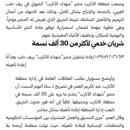
وضعت منطقة الأتارب مخبز “شهداء الأتارب” الحيوي في ريف حلب
‏الغربي، بالخدمة والإنتاج بشكل كامل، وذلك بعد الانتهاء من أعمال
الترميم ‏والتأهيل الشاملة، نتيجة الحريق الذي تعرض له المخبز مؤخراً،
وهي خطوة ‏مهمة لضمان استمرارية توفير مادة الخبز الأساسية
واليومية للسكان، ‏وتخفيف الأعباء المعيشية عنهم.‏
شريان خدمي لأكثر من 30 ألف نسمة
وأوضح مسؤول مكتب العلاقات العامة في إدارة منطقة
الأتارب، عبد الكريم ‏العمر، في تصريح لـ سانا اليوم السبت، أن
مخبز “شهداء الأتارب” يخدم ما ‏يزيد على 30 ألف نسمة في
منطقة الأتارب ومحيطها، لافتاً إلى أنه فور ‏حدوث الحريق،
تابعت إدارة المنطقة إعادة تأهيله بشكل مباشر.‏
وقال العمر: “جرى التنسيق والعمل المشترك بين المؤسسات الحكومية
‏والمنظمات الإنسانية لإعادة تأهيله، حيث تولت منظمة (رحمة بلا