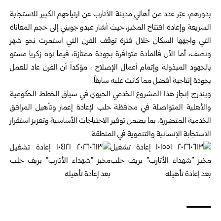
بدورهم، عبّر عدد من أهالي مدينة الأتارب عن ارتياحهم الكبير للاستجابة
‏السريعة وإعادة افتتاح المخبز، حيث أشار عبدو جويني إلى حجم المعاناة
‏التي واجهها السكان خلال فترة توقف الفرن التي استمرت نحو شهر
‏ونصف، أما الآن فالمادة متوافرة بجودة ممتازة، فيما نوه زكريا مستو
‏بالجهود المبذولة وإتمام أعمال الإصلاح ، مؤكداً أن الفرن عاد للعمل
بجودة ‏إنتاجية أفضل مما كانت عليه سابقاً.‏
ويندرج إنجاز هذا المشروع الخدمي الحيوي في سياق الخطط الحكومية
‏والأهلية المتواصلة في محافظة حلب لإعادة إعمار وتأهيل المرافق
الخدمية ‏المتضررة، بما يضمن توفير الاحتياجات الأساسية وتعزيز استقرار
‏الاستجابة الإنسانية والتنموية في المنطقة.‏