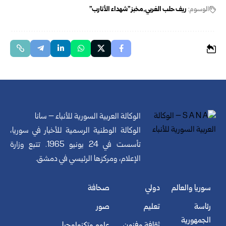
الوسوم:
ريف حلب ‏الغربي
مخبز "شهداء الأتارب"
الوكالة العربية السورية للأنباء – سانا
الوكالة الوطنية الرسمية للأخبار في سوريا،
تأسست في 24 يونيو 1965. تتبع وزارة
الإعلام، ومركزها الرئيسي في دمشق.
سوريا والعالم
دولي
صحافة
رئاسة
تعليم
صور
الجمهورية
ثقافة وفنون
علوم وتكنولوجيا