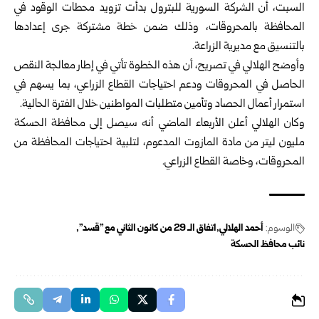
السبت، أن الشركة ‏السورية للبترول بدأت تزويد محطات الوقود في
المحافظة بالمحروقات، وذلك ضمن خطة ‏مشتركة جرى إعدادها
بالتنسيق مع مديرية الزراعة.‏
وأوضح الهلالي في تصريح، أن هذه الخطوة تأتي في إطار معالجة النقص
‏الحاصل في المحروقات ودعم احتياجات القطاع الزراعي، بما يسهم في
‏استمرار أعمال الحصاد وتأمين متطلبات المواطنين خلال الفترة الحالية.‏
وكان الهلالي أعلن الأربعاء الماضي أنه سيصل إلى ‏محافظة الحسكة
مليون ‏ليتر من مادة المازوت المدعوم، لتلبية احتياجات المحافظة من
‏المحروقات، ‏وخاصة القطاع الزراعي.‏
الوسوم:
أحمد الهلالي
اتفاق ‏الـ 29 ‌‏من ‏كانون الثاني مع "قسد"
نائب محافظ الحسكة