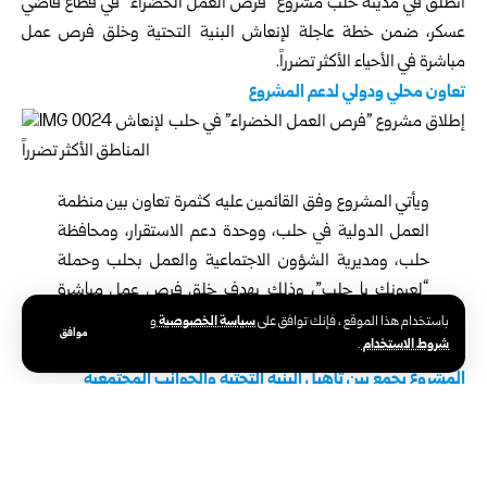
انطلق في مدينة حلب مشروع “فرص العمل الخضراء” في قطاع قاضي
عسكر، ضمن خطة عاجلة لإنعاش البنية التحتية وخلق فرص عمل
مباشرة في الأحياء الأكثر تضرراً.
تعاون محلي ودولي لدعم المشروع
ويأتي المشروع وفق القائمين عليه كثمرة تعاون بين منظمة
العمل الدولية في حلب، ووحدة دعم الاستقرار، ومحافظة
حلب، ومديرية الشؤون الاجتماعية والعمل بحلب وحملة
“لعيونك يا حلب”، وذلك بهدف خلق فرص عمل مباشرة
لمئة وسبعين شخصاً بدخل جيد، إلى جانب تسجيلهم في
سياسة الخصوصية
باستخدام هذا الموقع ، فإنك توافق على
و
موافق
شروط الاستخدام
.
التأمينات الاجتماعية والمساهمة في جهود إعادة الإعمار.
المشروع يجمع بين تأهيل البنية التحتية والجوانب المجتمعية
كما يركز المشروع على دعم القطاعات التي تعزز فرص الشباب، مثل قطاع
النسيج والمشاريع الصغيرة، علاوة على تقديم الدعم التقني وخفض
نسب البطالة من خلال إشراك المجتمع المدني في التنفيذ.