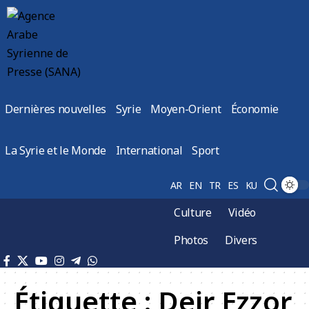
Dernières nouvelles
Syrie
Moyen-Orient
Économie
La Syrie et le Monde
International
Sport
AR
EN
TR
ES
KU
Culture
Vidéo
Photos
Divers
Étiquette :
Deir Ezzor