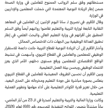
مستحقاتهم وفق سلم الرواتب الممنوح ‏للعاملين في وزارة الصحة
ضمن إطار الزيادة النوعية ‏المعتمدة التي شملت المعلمين والإداريين
في الوزارة‎.‎
وقال الأقرم، في تصريح لـ سانا اليوم الإثنين: إن العاملين في ‏المعاهد
التقانية التابعة لوزارة التربية والتعليم تقاضوا رواتبهم ‏أيضاً وفق السلم
المطبق على أقرانهم في وزارة التعليم العالي ‏والبحث العلمي، في إطار
تحقيق العدالة الوظيفية بين الجهات ‏ذات الاختصاص المماثل‎.‎
وأشار الأقرم إلى أن الزيادة النوعية لقطاع التربية جاءت داعمة ‏للاستقرار
الوظيفي للمعلمين والعاملين في القطاع التربوي، ‏وأسهمت في تنشيط
الواقع الاقتصادي للمعلمين ورفع مستوى ‏دخلهم، الأمر الذي يعزز
الانتماء الوظيفي ويحسن بيئة العمل ‏التعليمية‎.‎
وبين الأقرم أن تحسين الظروف المعيشية للعاملين في القطاع ‏التربوي
ينعكس بصورة مباشرة على جودة التعليم ومخرجاته ‏على المدى البعيد،
من خلال تعزيز قدرة الكوادر التعليمية على ‏أداء مهامها وتطوير العملية
التعليمية‎.‎
وكانت وزارتا المالية والتربية ‏والتعليم أصدرتا في الـ 23 من ‏أيار الماضي،
بياناً مشتركاً يتضمن اللوائح التنفيذية للمرسوم ‏رقم (68) لعام 2026،