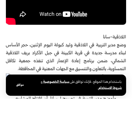
اللاذقية-سانا
وضع مدير التربية في
اللاذقية
وليد كبولة اليوم الإثنين، حجر الأساس
لبناء مدرسة جديدة في قرية الكبينة في جبل الأكراد بريف اللاذقية
الشمالي، ضمن برنامج إعادة الإعمار الذي تنفذه جمعية تكافل
النمساوية، بالتعاون والتنسيق مع الجهات المعنية في المحافظة.
سياسة الخصوصية
باستخدام هذا الموقع ، فإنك توافق على
و
موافق
شروط الاستخدام
.
وأوضح مدير التربية في تصريح لـ سانا، أن افتتاح المشاريع
التعليمية في المناطق المتضررة يشكّل ركيزة أساسية في
مرحلة إعادة الإعمار، معرباً عن أمله بأن تسهم هذه المدرسة
في تعزيز الواقع التعليمي في المنطقة.
بدوره لفت مدير العلاقات العامة في جمعية تكافل النمساوية علاء النفرة