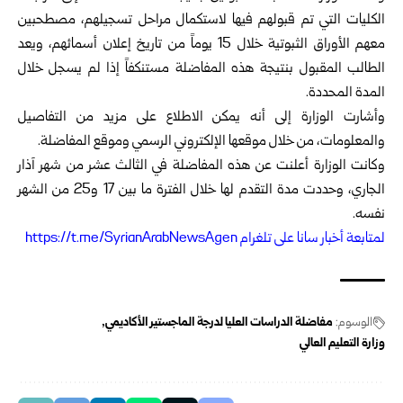
‏الكليات ‏التي تم قبولهم فيها لاستكمال مراحل تسجيلهم، مصطحبين
معهم ‏الأوراق ‏الثبوتية خلال 15 يوماً من تاريخ إعلان أسمائهم، ويعد
الطالب ‏المقبول ‏بنتيجة هذه المفاضلة مستنكفاً إذا لم يسجل خلال
المدة المحددة.‏
وأشارت الوزارة إلى أنه يمكن الاطلاع على مزيد من التفاصيل
‏والمعلومات، ‏من خلال موقعها الإلكتروني الرسمي وموقع المفاضلة.‏
وكانت الوزارة أعلنت عن هذه المفاضلة في الثالث عشر من شهر آذار
‏الجاري، وحددت مدة التقدم لها خلال الفترة ما بين 17 و25 من الشهر
نفسه.‏
‏ل
متابعة أخبار سانا على تلغرام https://t.me/SyrianArabNewsAgen
الوسوم:
مفاضلة الدراسات ‏العليا ‏لدرجة الماجستير الأكاديمي
وزارة التعليم العالي