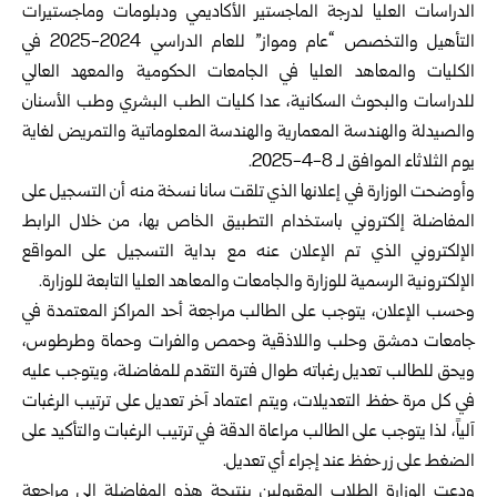
الدراسات ‏العليا ‏لدرجة الماجستير الأكاديمي
ودبلومات وماجستيرات
التأهيل ‏والتخصص “عام ومواز” للعام الدراسي 2024-2025 في
الكليات والمعاهد ‏العليا في الجامعات ‏الحكومية والمعهد العالي
للدراسات والبحوث السكانية، ‏عدا كليات الطب ‏البشري وطب الأسنان
والصيدلة والهندسة المعمارية ‏والهندسة المعلوماتية ‏والتمريض لغاية
يوم الثلاثاء الموافق لـ 8-4-2025.
وأوضحت الوزارة في إعلانها الذي تلقت سانا نسخة منه أن التسجيل على
‏المفاضلة إلكتروني باستخدام التطبيق ‏الخاص بها، ‏من خلال الرابط
‏الإلكتروني الذي تم الإعلان عنه مع بداية ‏التسجيل على ‏المواقع
الإلكترونية ‏الرسمية للوزارة والجامعات والمعاهد العليا ‏التابعة ‏للوزارة.‏
وحسب الإعلان، يتوجب على الطالب مراجعة أحد المراكز المعتمدة ‏في
‏جامعات دمشق وحلب واللاذقية وحمص والفرات وحماة وطرطوس،
‏ويحق ‏للطالب تعديل رغباته طوال فترة التقدم للمفاضلة، ويتوجب عليه
في كل ‏مرة ‏حفظ التعديلات، ويتم اعتماد آخر تعديل على ترتيب الرغبات
آلياً، لذا ‏يتوجب ‏على الطالب مراعاة الدقة في ترتيب الرغبات والتأكيد على
الضغط ‏على زر ‏حفظ عند إجراء أي تعديل.‏
ودعت الوزارة الطلاب المقبولين بنتيجة هذه المفاضلة إلى مراجعة