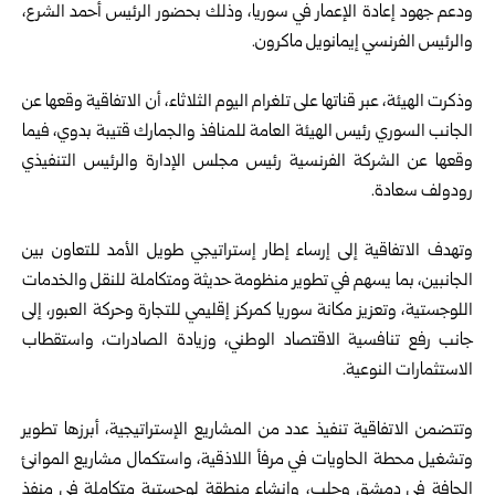
ودعم ‏جهود إعادة الإعمار في
سوريا
، وذلك بحضور الرئيس أحمد الشرع،
‏والرئيس الفرنسي إيمانويل ماكرون.‏
‎ ‎
وذكرت الهيئة، عبر قناتها على تلغرام اليوم الثلاثاء، أن الاتفاقية وقعها عن
‏الجانب السوري رئيس الهيئة العامة للمنافذ والجمارك قتيبة بدوي، فيما
وقعها ‏عن الشركة الفرنسية رئيس مجلس الإدارة والرئيس التنفيذي
رودولف ‏سعادة.‏
‎ ‎
وتهدف الاتفاقية إلى إرساء إطار إستراتيجي طويل الأمد للتعاون بين
‏الجانبين، بما يسهم في تطوير منظومة حديثة ومتكاملة للنقل والخدمات
‏اللوجستية، وتعزيز مكانة سوريا كمركز إقليمي للتجارة وحركة العبور، إلى
‏جانب رفع تنافسية الاقتصاد الوطني، وزيادة الصادرات، واستقطاب
‏الاستثمارات النوعية.‏
‎ ‎
وتتضمن الاتفاقية تنفيذ عدد من المشاريع الإستراتيجية، أبرزها تطوير
‏وتشغيل محطة الحاويات في مرفأ اللاذقية، واستكمال مشاريع الموانئ
الجافة ‏في دمشق وحلب، وإنشاء منطقة لوجستية متكاملة في منفذ