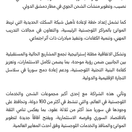
نصيب، وتطوير ‏منشآت الشحن الجوي في مطار دمشق الدولي.‏
‎ ‎
كما تشمل إعداد خطة لإعادة تأهيل شبكة السكك الحديدية التي تربط
الموانئ ‏بالمراكز اللوجستية الرئيسية، والتعاون في مجالات التدريب
المهني، وتنمية ‏الكفاءات، وتنفيذ مبادرات ذات أثر اجتماعي.‏
‎ ‎
وتشكل الاتفاقية مظلة إستراتيجية تجمع المشاريع الحالية والمستقبلية
بين ‏الجانبين ضمن رؤية موحدة، بما يضمن تكامل الاستثمارات، وتعزيز
كفاءة ‏البنية التحتية اللوجستية، ودعم إعادة دمج سوريا في سلاسل
التجارة ‏الإقليمية والدولية.‏
‎ ‎
وتأتي هذه الشراكة مع إحدى أكبر مجموعات الشحن والخدمات
اللوجستية ‏في العالم، والتي تنشط في أكثر من 160 دولة، وتحافظ على
وجودها في ‏سوريا منذ أكثر من ثلاثة عقود، بما يعكس تنامي الثقة
بالاقتصاد السوري ‏وفرصه الاستثمارية، ويفتح آفاقاً جديدة لتطوير
الموانئ والمنافذ والخدمات ‏اللوجستية وفق أحدث المعايير العالمية.‏