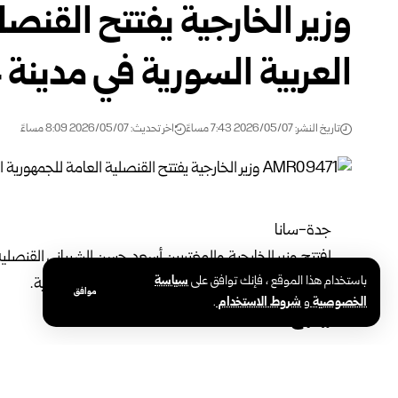
وزير الخارجية يفتتح القنصل
العربية السورية في مدينة 
تاريخ النشر: 2026/05/07 7:43 مساءً
اخر تحديث: 2026/05/07 8:09 مساءً
جدة-سانا
افتتح
وزير الخارجية والمغتربين
أسعد حسن الشيباني القنصلية 
باستخدام هذا الموقع ، فإنك توافق على
سياسة
رسمي من وزارة الخارجية في المملكة العربية السعودية.
موافق
الخصوصية
و
شروط الاستخدام
.
يتبع..