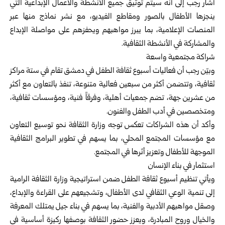
أشار رجب إلى أنه سيتم توثيق جميع الأنشطة والأعمال الإبداعية التي
ينجزها الأطفال بالصور ومقاطع الفيديو، مع نشر نماذج منها عبر
المنصات الإعلامية، بما يبرز مواهبهم ويحفزهم على مواصلة الإبداع
والمشاركة في الأنشطة الثقافية.
شراكة مجتمعية واسعة
وبيّن رجب أن فعاليات أسبوع ثقافة الطفل في دمشق تقام في ستة مراكز
ثقافية، وتتضمن أكثر من سبعين فعالية متنوعة، تنفذ بالتعاون مع أكثر
من عشرين جهة، تضم جمعيات أهلية، وفرقاً فنية، ومؤسسات ثقافية،
ومتخصصين في أدب الطفل والفنون.
وأكد أن هذه الشراكات تعكس توجه وزارة الثقافة نحو توسيع التعاون
مع مؤسسات المجتمع المحلي، بما يسهم في تطوير البرامج الثقافية
الموجهة للأطفال وتعزيز أثرها في المجتمع.
استثمار في بناء الإنسان
ويأتي تنظيم أسبوع ثقافة الطفل ضمن استراتيجية وزارة الثقافة الرامية
إلى تنمية الوعي الثقافي لدى الأطفال، وتشجيعهم على القراءة والإبداع،
وصقل مواهبهم الأدبية والفنية، بما يسهم في بناء جيل يمتلك المعرفة
والخيال وروح المبادرة، ويعزز حضور الثقافة بوصفها ركيزة أساسية في