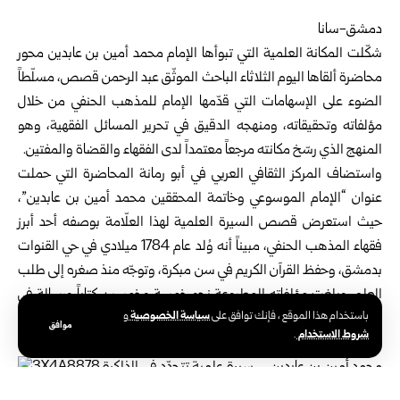
دمشق-سانا
شكّلت المكانة العلمية التي تبوأها الإمام محمد أمين بن عابدين محور
محاضرة ألقاها اليوم الثلاثاء الباحث الموثّق عبد الرحمن قصص، مسلّطاً
الضوء على الإسهامات التي قدّمها الإمام للمذهب الحنفي من خلال
مؤلفاته وتحقيقاته، ومنهجه الدقيق في تحرير المسائل الفقهية، وهو
المنهج الذي رسّخ مكانته مرجعاً معتمداً لدى الفقهاء والقضاة والمفتين.
واستضاف
المركز الثقافي العربي
في أبو رمانة المحاضرة التي حملت
عنوان “الإمام الموسوعي وخاتمة المحققين محمد أمين بن عابدين”،
حيث استعرض قصص السيرة العلمية لهذا العلّامة بوصفه أحد أبرز
فقهاء المذهب الحنفي، مبيناً أنه وُلد عام 1784 ميلادي في حي القنوات
بدمشق، وحفظ القرآن الكريم في سن مبكرة، وتوجّه منذ صغره إلى طلب
العلم، وبلغت مؤلفاته المطبوعة نحو خمسة وخمسين كتاباً ورسالة في
سياسة الخصوصية
باستخدام هذا الموقع ، فإنك توافق على
و
الفقه وأصوله والحديث والعقيدة واللغة وغيرها، ما يعكس غزارة إنتاجه
موافق
شروط الاستخدام
.
وسعة علمه.