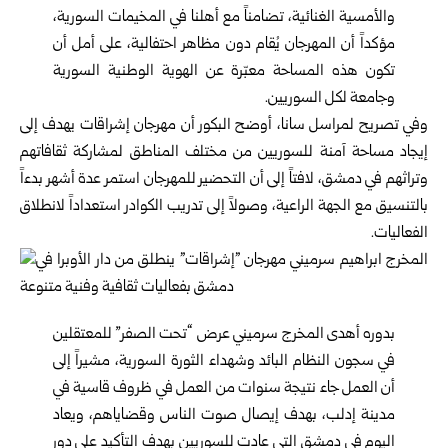
والأمسية الغنائية، تضامناً مع أهلنا في المخيمات السورية،
مؤكداً أن المهرجان يُقام دون مظاهر احتفالية، على أمل أن
تكون هذه المساحة معبّرة عن الهوية الوطنية السورية
وجامعة لكل السوريين.
وفي تصريح لمراسل سانا، أوضح البكور أن مهرجان إشراقات يهدف إلى
إيجاد مساحة آمنة للسوريين من مختلف المناطق لمشاركة ثقافاتهم
وتراثهم في دمشق، لافتاً إلى أن التحضير للمهرجان استمر عدة أشهر بدءاً
بالتنسيق مع الجهة الراعية، وصولاً إلى تدريب الكوادر استعداداً لانطلاق
الفعاليات.
بدوره أهدى المخرج سرميني عرض “تحت الصفر” للمعتقلين
في سجون النظام البائد وشهداء الثورة السورية، مشيراً إلى
أن العمل جاء نتيجة سنوات من العمل في ظروف قاسية في
مدينة إدلب، بهدف إيصال صوت الناس وقضاياهم، ويعاد
اليوم في دمشق التي عادت للسوريين بهدف التأكيد على دور