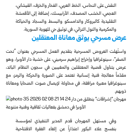
النقش على النحاس، الخط العربي، الفخار والخزف، القيشاني،
العجمي، الخشب المصدف، الأرابيسك، إضافة إلى الأقمشة
التقليدية كالبروكار والدامسكو والبسط والسجاد والحياكة
والمكرمية والنول التراثي، في توثيق حي للهوية السورية.
عرض مسرحي يوثق معاناة المعتقلين
واستُهلت العروض المسرحية بتقديم العمل المسرحي بعنوان “تحت
الصفر”، سينوغرافيا وإخراج إبراهيم سرميني، على خشبة دار الأوبرا، وهو
عرض يتناول قضية المعتقلين والمغيبين في سجون النظام البائد،
مقدّماً معالجة فنية إنسانية تعتمد على الصورة والحركة والرمز، مع
سينوغرافيا معبرة مرافقة، في محاولة لإيصال صوت الضحايا ومعاناة
ذويهم.
وفي مستهل المهرجان قدم المدير التنفيذي لمؤسسة
بنفسج علاء البكور اعتذاراً عن إلغاء الفقرة الافتتاحية