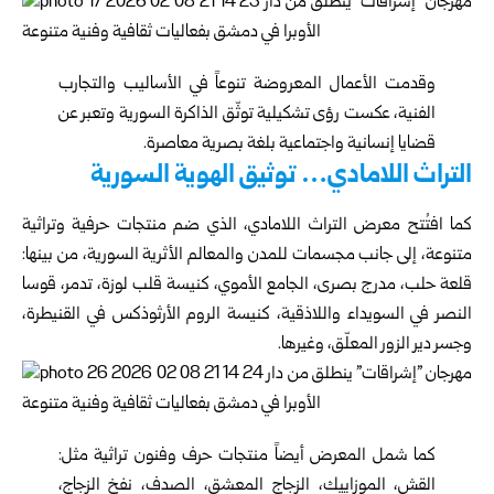
وقدمت الأعمال المعروضة تنوعاً في الأساليب والتجارب
الفنية، عكست رؤى تشكيلية توثّق الذاكرة السورية وتعبر عن
قضايا إنسانية واجتماعية بلغة بصرية معاصرة.
التراث اللامادي… توثيق الهوية السورية
كما افتُتح معرض التراث اللامادي، الذي ضم منتجات حرفية وتراثية
متنوعة، إلى جانب مجسمات للمدن والمعالم الأثرية السورية، من بينها:
قلعة حلب، مدرج بصرى، الجامع الأموي، كنيسة قلب لوزة، تدمر، قوسا
النصر في السويداء واللاذقية، كنيسة الروم الأرثوذكس في القنيطرة،
وجسر دير الزور المعلّق، وغيرها.
كما شمل المعرض أيضاً منتجات حرف وفنون تراثية مثل:
القش، الموزاييك، الزجاج المعشق، الصدف، نفخ الزجاج،