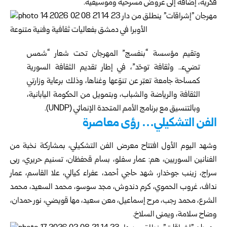
فكرية، إضافة إلى عروض مسرحية وموسيقية.
وتقيم مؤسسة “بنفسج” المهرجان تحت شعار “شمس
تضيء.. وثقافة توحّد”، في إطار تقديم الثقافة السورية
كمساحة جامعة تعبّر عن تنوّعها وغناها، وذلك برعاية وزارتي
الثقافة والرياضة والشباب، وبتمويل من الحكومة اليابانية،
وبالتنسيق مع برنامج الأمم المتحدة الإنمائي (UNDP).
الفن التشكيلي… رؤى معاصرة
وشهد اليوم الأول افتتاح معرض الفن التشكيلي، بمشاركة نخبة من
الفنانين السوريين، هم: عمار سفلو، بسام قحفظان، تسنيم حريري، ربى
سراج، زينب جوخدار، شهد حاجي أحمد، عفراء كيالي، علا القاسم، عمار
نداف، غروب الحموي، كرم دندوش، مجد سوسو، محمد السعيد، محمد
الشرع، محمد رجب، مرح إسماعيل، معن سعيد، مها قويضي، نور حمدان،
وضاح سلامة، ويمنى السلاخ.