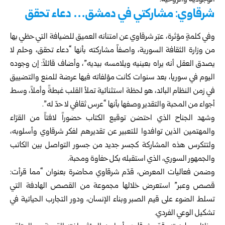
الوجودية والروحية.
شرقاوي: مشاركتي في دمشق… دعاء تحقق
وفي كلمةٍ مؤثرة، عبّر شرقاوي عن امتنانه العميق للضيافة التي حظي بها
من
وزارة الثقافة السورية
، واصفاً مشاركته بأنها “دعاء تحقق، وحلم لا
يصدق العقل أنه يراه بعينيه ويلامسه بيديه”، وأضاف قائلاً: إن وجوده
اليوم في سوريا، بعد سنوات كانت مؤلفاته فيها عرضة للمنع والتضييق
في زمن النظام البائد، هو لحظة استثنائية تملأ القلب غبطةً وأملاً، وسط
أجواء من المحبة والتقدير وصفها بأنها “عرس ثقافي لا حدّ له”.
وشهد الجناح الذي احتضن توقيع الكتاب حضوراً لافتاً من القرّاء
والمهتمين الذين توافدوا للتعبير عن تقديرهم لفكر شرقاوي وأسلوبه،
ولتتكرس هذه المشاركة كجسر جديد من جسور التواصل بين الكاتب
والجمهور السوري، الذي استقبله بكل حفاوة ومحبة.
وضمن فعاليات المعرض، قدّم شرقاوي محاضرة بعنوان “مما قرأت:
قصص وعبر” استعرض خلالها مجموعة من القصص الهادفة التي
تسلط الضوء على قيم الصبر وبناء الإنسان، ودور التجارب الحياتية في
تشكيل الوعي الفردي.