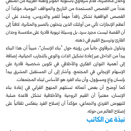
وخلال محاضرته، قدّم شرقاوي بأسلوبه المؤثر ولغته القريبة من المتلقي
عدداً من القصص المستمدة من التاريخ والمواقف اليومية، مؤكداً أن
القصص الواقعية تشكل رافداً مهماً للعبر والدروس، وشدد على أن
أعظم الإنجازات تأتي من أولئك الذين يتحلون بالصبر والمثابرة، لافتاً إلى
أن القصة ليست مجرد سرد، بل وسيلة تربوية قادرة على ملامسة وجدان
القارئ وترسيخ القيم في ذهنه.
وتناول شرقاوي جانباً من رؤيته حول “بناء الإنسان”، مبيناً أن هذا البناء
يبدأ من الداخل عبر إعادة تشكيل الذات والوعي بالتجارب الحياتية، إضافة
إلى أهمية التوازن الفكري والأخلاقي في تكوين شخصية قادرة على
الإسهام الإيجابي في المجتمع، وأشار إلى أن المستقبل المشرق يبدأ
بإنسان واعٍ ومسؤول، وأن بناء الفرد هو الأساس لبناء المجتمعات.
كما أوضح أن بعض أعماله تستلهم المنهج القرآني في إعادة بناء
الإنسان، معتبراً أن القيم الروحية والأخلاقية تشكل قاعدة صلبة
للنهوض الفردي والجماعي، مؤكداً أن إصلاح الفرد ينعكس تلقائياً على
إصلاح العالم من حوله.
نبذة عن الكاتب