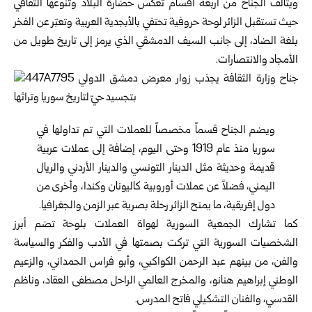
ويتألف الجناح من أربعة أقسام تعكس حضارة البلاد وتنوعها الثقافي
حيث تستقبل الزائر لوحة حروفية تحتفي بالأبجدية العربية وتعبّر عن الفخر
بلغة الضاد، إلى جانب السيف الدمشقي الذي يرمز إلى تاريخ طويل من
الأمجاد والانتصارات.
ويضم الجناح قسماً مخصصاً للعملات التي تم تداولها في
سوريا منذ عام 1919 وحتى اليوم، إضافة إلى عملات عربية
قديمة وحديثة مثل الدينار التونسي والدينار الأردني والريال
اليمني، فضلاً عن عملات أوروبية كاليونان وكندا، وأخرى من
دول إفريقية، ما يمنح الزائر رحلة بصرية عبر الزمن والجغرافيا.
كما تشارك الجمعية السورية لهواة العملات بلوحة تضم أبرز
الشخصيات السورية التي تركت بصمتها في الأدب والفكر والسياسة
والفن، من بينهم عبد الرحمن الكواكبي، وأبو فراس الحمداني، والزعيم
الوطني إبراهيم هنانو، والمخرج العالمي الراحل مصطفى العقاد، وناظم
القدسي، والفنان التشكيلي فاتح المدرس.