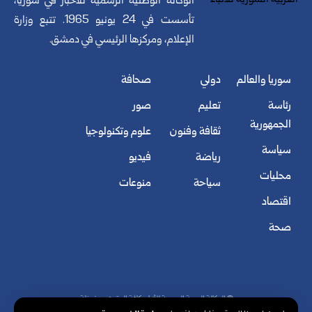
الوكالة الوطنية الرسمية للأخبار في سوريا،
تأسست في 24 يونيو 1965. تتبع وزارة
الإعلام، ومركزها الرئيسي في دمشق.
سوريا والعالم
دولي
صحافة
رئاسة
تعليم
صور
الجمهورية
ثقافة وفنون
علوم وتكنولوجيا
سياسة
رياضة
فيديو
محليات
سياحة
منوعات
اقتصاد
صحة
© الوكالة العربية السورية للأنباء. كافة الحقوق محفوظة.