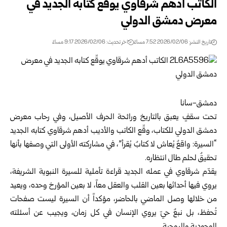
الكاتب أدهم شرقاوي يوقّع كتابه الجديد في
معرض دمشق الدولي
تاريخ النشر: 2026/02/06 7:52 مساءً
اخر تحديث: 2026/02/06 9:17 مساءً
دمشق-سانا
تحت سقفٍ يعبق بالتاريخ ورائحة الحرف الأصيل، وفي رحاب معرض
دمشق الدولي للكتاب، وقّع الكاتب والأديب أدهم شرقاوي كتابه الجديد
“السيرة: واقعٌ يُعاش لا كتابٌ يُقرأ”، في مشاركته الأولى التي وصفها بأنها
تحقيقٌ لحلم طال انتظاره.
يقدّم شرقاوي في عمله الجديد قراءة تأملية للسيرة النبوية الشريفة،
يروي فيها أحداثها بعين القلب والعقل معاً، لا بعين المؤرخ وحده، ويعيد
من خلالها وصل الماضي بالحاضر، مؤكداً أن السيرة ليست صفحات
تُحفظ، بل نبعٌ حيّ يروي الإنسان في كل زمان، ويجيب عن أسئلته