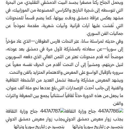
ويحمل الجناح ركناً مصغراً يجسد البيت الدمشقي التقليدي، من البحرة
التي تتوسطه إلى شجرة النارنج والكراسي المصنوعة من الموزاييك، في
مشهد يعكس عراقة دمشق ودفء بيوتها، كما يضم قسماً للمنحوتات
التي نُقشت عليها آيات قرآنية وأبيات شعرية، مقدمة نموذجاً عن
جماليات الفن السوري.
وفي حديثه لمراسلة سانا، عبّر النحات فارس الطوقان—الذي عاد مؤخراً
إلى سوريا—عن سعادته بالمشاركة لأول مرة في دمشق بعد عودته،
موضحاً أنه قدم منحوتات تعبّر عن الثمن الغالي الذي دفعه السوريون
لنيل حريتهم، ومشيراً إلى أن النحت أقدم من الحرف نفسه معرباً عن
سروره بالإقبال الواسع على المعرض والاهتمام المتزايد بالفن والنحت.
ويشهد المعرض مشاركة واسعة تشمل العديد من الأنشطة الثقافية
والفنية إلى جانب أحدث الإصدارات التي بلغ عددها نحو مئة ألف عنوان،
ما يجعل من هذه الدورة حدثاً ثقافياً استثنائياً يجمع بين المعرفة والتراث
والفن.